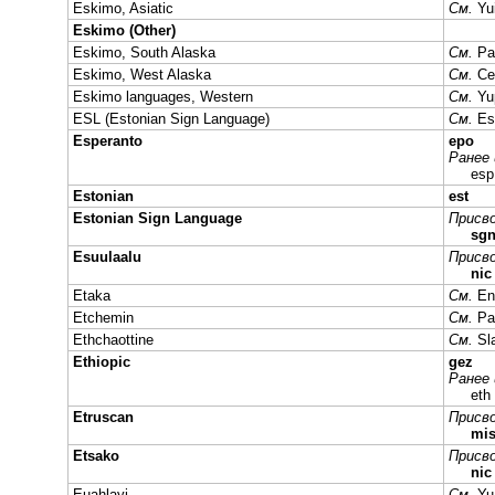
Eskimo, Asiatic
См.
Yui
Eskimo (Other)
Eskimo, South Alaska
См.
Pa
Eskimo, West Alaska
См.
Ce
Eskimo languages, Western
См.
Yu
ESL (Estonian Sign Language)
См.
Es
Esperanto
epo
Ранее 
esp
Estonian
est
Estonian Sign Language
Присво
sg
Esuulaalu
Присво
nic
Etaka
См.
En
Etchemin
См.
Pa
Ethchaottine
См.
Sl
Ethiopic
gez
Ранее 
eth
Etruscan
Присво
mi
Etsako
Присво
nic
Euahlayi
См.
Yu