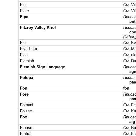
Fiot
См.
Vil
Fiote
См.
Vil
Fipa
Присво
bnt
Fitzroy Valley Kriol
Присво
cpe
(Other)
Fiu
См.
Kw
Fiyadikka
См.
Ma
Fjaa
См.
al
Flemish
См.
Du
Flemish Sign Language
Присво
sg
Folopa
Присво
paa
Fon
fon
Fore
Присво
paa
Fotouni
См.
Fe'
Foulse
См.
Ku
Fox
Присво
alg
Fraase
См.
Ba
Frafra
См.
Fa