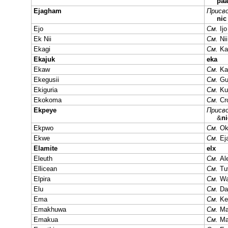
paa
Ejagham
Присво
nic
Ejo
См.
Ijo
Ek Nii
См.
Nii
Ekagi
См.
Ka
Ekajuk
eka
Ekaw
См.
K
Ekegusii
См.
Gu
Ekiguria
См.
Ku
Ekokoma
См.
Cr
Ekpeye
Присво
&
ni
Ekpwo
См.
Ok
Ekwe
См.
Ej
Elamite
elx
Eleuth
См.
Al
Ellicean
См.
Tu
Elpira
См.
War
Elu
См.
Dar
Ema
См.
Ke
Emakhuwa
См.
Ma
Emakua
См.
Ma