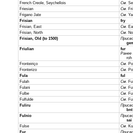
French Creole, Seychellois
См.
Se
Friesian
См.
Fr
Frigano Jate
См.
Ya
Frisian
fry
Frisian, East
См.
Ea
Frisian, North
См.
No
Frisian, Old (to 1500)
Присво
ge
Friulian
fur
Ранее 
ro
Fronteiriço
См.
Po
Fronterizo
См.
Po
Fula
ful
Fulah
См.
Fu
Fulani
См.
Fu
Fulbe
См.
Fu
Fulfulde
См.
Fu
Fuliru
Присво
bnt
Fulnio
Присво
sai
Fulse
См.
Ku
Fur
Присво