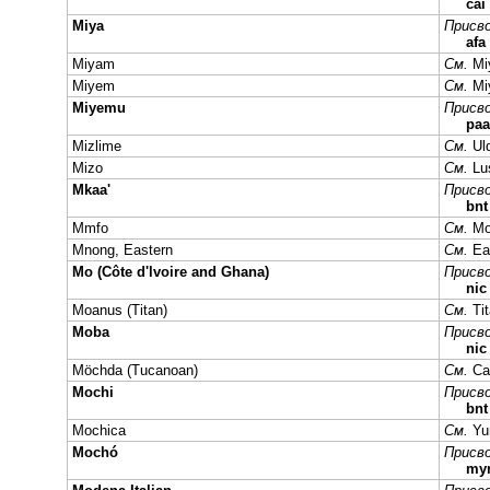
cai
Miya
Присво
afa
Miyam
См.
Mi
Miyem
См.
Mi
Miyemu
Присво
paa
Mizlime
См.
Ul
Mizo
См.
Lu
Mkaa'
Присво
bnt
Mmfo
См.
Mo
Mnong, Eastern
См.
Ea
Mo (Côte d'lvoire and Ghana)
Присво
nic
Moanus (Titan)
См.
Ti
Moba
Присво
nic
Möchda (Tucanoan)
См.
Ca
Mochi
Присво
bnt
Mochica
См.
Yu
Mochó
Присво
my