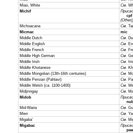
Miao, White
См.
Wh
Michif
Присво
cpf
(Other)
Michoacana
См.
Ta
Micmac
mic
Middle Dutch
См.
Du
Middle English
См.
En
Middle French
См.
Fr
Middle High German
См.
Ge
Middle Irish
См.
Ir
Middle Khotanese
См.
Kh
Middle Mongolian (13th-16th centuries)
См.
Mo
Middle Persian (Pahlavi)
См.
Pa
Middle Welsh (ca. 1100-1400)
См.
We
Midjinngay
См.
Ma
Midob
Присво
nu
Mid-Waria
См.
Gu
Mien
См.
Ya
Migaba'
См.
Mi
Migabac
Присво
paa