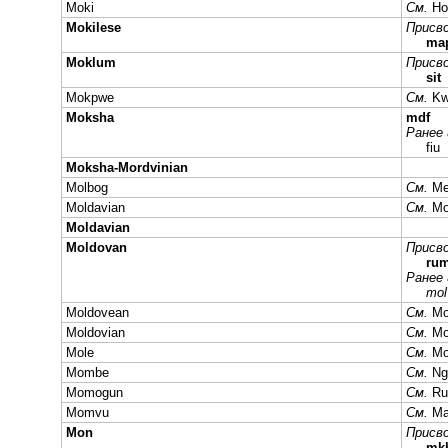
Moki
См.
Ho
Mokilese
Присво
ma
Moklum
Присво
sit
Mokpwe
См.
Kw
Moksha
mdf
Ранее 
fi
Moksha-Mordvinian
Molbog
См.
Me
Moldavian
См.
Mo
Moldavian
Moldovan
Присво
ru
Ранее 
mol
Moldovean
См.
Mo
Moldovian
См.
Mo
Mole
См.
Mo
Mombe
См.
Ng
Momogun
См.
Ru
Momvu
См.
M
Mon
Присво
mk