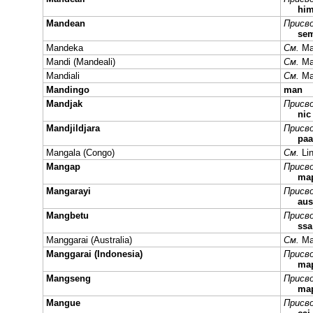
hi
Mandean
Присво
se
Mandeka
См.
Ma
Mandi (Mandeali)
См.
Ma
Mandiali
См.
Ma
Mandingo
man
Mandjak
Присво
nic
Mandjildjara
Присво
paa
Mangala (Congo)
См.
Li
Mangap
Присво
ma
Mangarayi
Присво
aus
Mangbetu
Присво
ssa
Manggarai (Australia)
См.
Ma
Manggarai (Indonesia)
Присво
ma
Mangseng
Присво
ma
Mangue
Присво