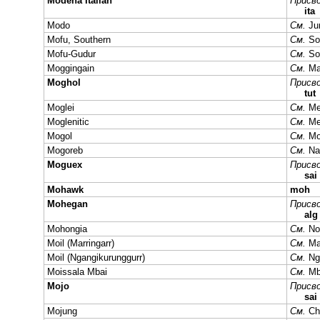
Modena Italian
Присво
ita
Modo
См.
Ju
Mofu, Southern
См.
So
Mofu-Gudur
См.
So
Moggingain
См.
Ma
Moghol
Присво
tut
Moglei
См.
Me
Moglenitic
См.
Me
Mogol
См.
Mo
Mogoreb
См.
Na
Moguex
Присво
sai
Mohawk
moh
Mohegan
Присво
alg
Mohongia
См.
No
Moil (Marringarr)
См.
Ma
Moil (Ngangikurunggurr)
См.
Ng
Moissala Mbai
См.
Mb
Mojo
Присво
sai
Mojung
См.
Ch