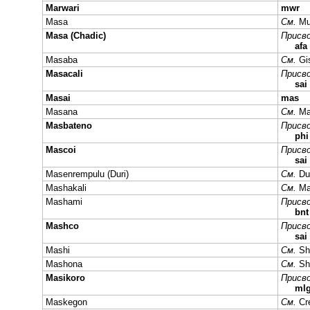
Marwari
mwr
Masa
См.
Mu
Masa (Chadic)
Присво
afa
Masaba
См.
Gi
Masacali
Присво
sai
Masai
mas
Masana
См.
Ma
Masbateno
Присво
phi
Mascoi
Присво
sai
Masenrempulu (Duri)
См.
Du
Mashakali
См.
Ma
Mashami
Присво
bnt
Mashco
Присво
sai
Mashi
См.
Sh
Mashona
См.
Sh
Masikoro
Присво
ml
Maskegon
См.
Cr