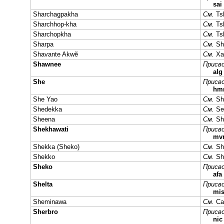
sai
Sharchagpakha
См.
Ts
Sharchhop-kha
См.
Ts
Sharchopkha
См.
Ts
Sharpa
См.
Sh
Shavante Akwẽ
См.
Xa
Shawnee
Присво
alg
She
Присво
hm
She Yao
См.
Sh
Shedekka
См.
Se
Sheena
См.
Sh
Shekhawati
Присво
mv
Shekka (Sheko)
См.
Sh
Shekko
См.
Sh
Sheko
Присво
afa
Shelta
Присво
mi
Sheminawa
См.
Ca
Sherbro
Присво
nic