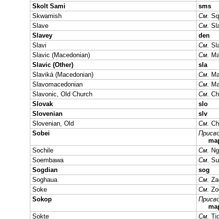
Skolt Sami
sms
Skwamish
См.
Sq
Slave
См.
Sl
Slavey
den
Slavi
См.
Sl
Slavic (Macedonian)
См.
Ma
Slavic (Other)
sla
Slaviká (Macedonian)
См.
Ma
Slavomacedonian
См.
Ma
Slavonic, Old Church
См.
Ch
Slovak
slo
Slovenian
slv
Slovenian, Old
См.
Ch
Sobei
Присво
ma
Sochile
См.
Ng
Soembawa
См.
Su
Sogdian
sog
Soghaua
См.
Za
Soke
См.
Zo
Sokop
Присво
ma
Sokte
См.
Ti