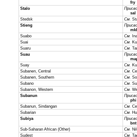
fry
Stalo
Присво
sal
Stedsk
См.
St
Stieng
Присво
mk
Suabo
См.
In
Suai
См.
Ku
Suaru
См.
Ta
Suau
Присво
ma
Suay
См.
Ku
Subanen, Central
См.
Ce
Subanen, Southern
См.
So
Subano
См.
Su
Subanon, Western
См.
We
Subanun
Присво
phi
Subanun, Sindangan
См.
Ce
Subarian
См.
Hu
Subiya
Присво
bnt
Sub-Saharan African (Other)
См.
Ni
Sudest
См.
Ta