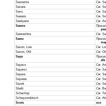
Saurastra
См.
Sa
Savara
См.
So
Savu
См.
Sa
Sawara
См.
So
Sawiyanu
См.
Am
Sawos
Присво
paa
Sawrashtra
См.
Sa
Sawu
Присво
ma
Saxon, Low
См.
Lo
Saxon, Old
См.
Ol
Saya
Присво
afa
Sayaco
См.
Am
Sayanci
См.
Sa
Sayara
См.
Sa
Sayawa
См.
Sa
Sazek
См.
Se
Sbalti
См.
Bai
Schachop
См.
Ts
Schwyzerdütsch
См.
Al
Scots
sco