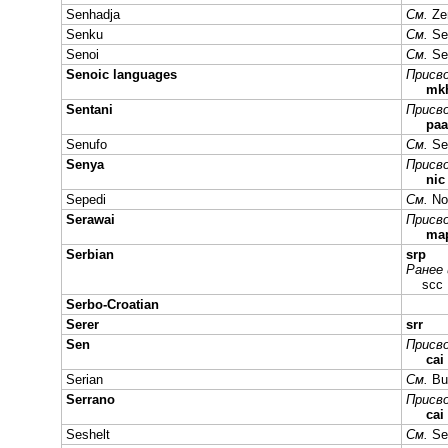
Senhadja
См.
Ze
Senku
См.
Se
Senoi
См.
Se
Senoic languages
Присво
mk
Sentani
Присво
paa
Senufo
См.
Se
Senya
Присво
ni
Sepedi
См.
No
Serawai
Присво
ma
Serbian
srp
Ранее 
scc
Serbo-Croatian
Serer
srr
Sen
Присво
cai
Serian
См.
Bu
Serrano
Присво
cai
Seshelt
См.
Se