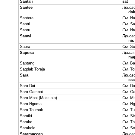
Santali
sat
Santee
Присво
dak
Santora
См.
Na
Santri
См.
Sa
Santu
См.
Nt
Sanwi
Присво
nic
Saora
См.
So
Saposa
Присво
ma
Saptang
См.
Ba
Saqdab Toraja
См.
To
Sara
Присво
ssa
Sara Dai
См.
Da
Sara Gambai
См.
Ga
Sara Mbai (Moissala)
См.
Mb
Sara Ngama
См.
Ng
Sara Toumak
См.
Tu
Saraiki
См.
Sir
Saraka
См.
Th
Sarakole
См.
So
Saramaccan
Присво