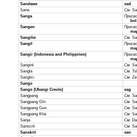
Sandawe
sad
Sane
См.
Sa
Sanga
Присво
bn
Sangen
Присво
ma
Sangihe
См.
Sa
Sangil
Присво
ma
Sangir (Indonesia and Philippines)
Присво
ma
Sangiré
См.
Sa
Sangla
См.
Ts
Sanglici
См.
Ze
Sango
Sango (Ubangi Creole)
sag
Sangpang
См.
Sa
Sangpang Gîn
См.
Sa
Sangpang Gun
См.
Sa
Sangpang Kha
См.
Sa
Sanja
См.
Da
Sanscrit
См.
Sa
Sanskrit
san