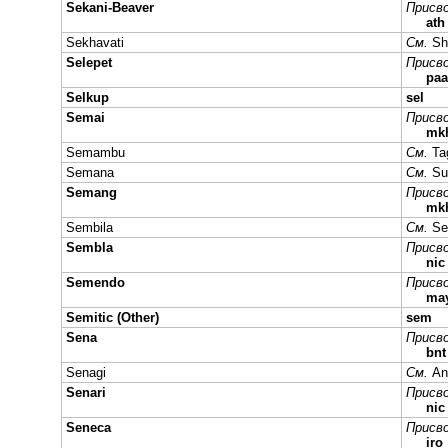
Sekani-Beaver
Присво
ath
Sekhavati
См.
Sh
Selepet
Присво
paa
Selkup
sel
Semai
Присво
mk
Semambu
См.
Ta
Semana
См.
Su
Semang
Присво
mk
Sembila
См.
Se
Sembla
Присво
ni
Semendo
Присво
ma
Semitic (Other)
sem
Sena
Присво
bnt
Senagi
См.
An
Senari
Присво
nic
Seneca
Присво
iro