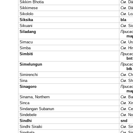
Sikkim Bhotia
См.
Dä
Sikkimese
См.
Dä
Sikololo
См.
Lo
Siksika
bla
Sikuani
См.
Si
Siladang
Присво
ma
Simacu
См.
Ur
Simba
См.
Hi
Simbiti
Присво
bn
Simelungun
Присво
btk
Simirenchi
См.
Ch
Sina
См.
Sh
Sinagoro
Присво
ma
Sinama, Northern
См.
Ba
Sinca
См.
Xi
Sindangan Subanun
См.
Ce
Sindebele
См.
No
Sindhi
snd
Sindhi Siraiki
См.
Si
Singhala
См.
Si