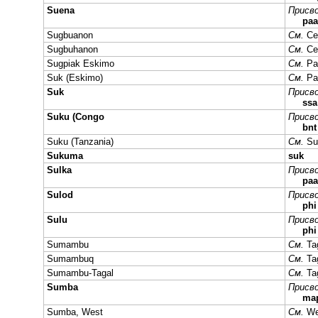
Suena
Присво
paa
Sugbuanon
См.
Ce
Sugbuhanon
См.
Ce
Sugpiak Eskimo
См.
Pa
Suk (Eskimo)
См.
Pa
Suk
Присво
ssa
Suku (Congo
Присво
bnt
Suku (Tanzania)
См.
Su
Sukuma
suk
Sulka
Присво
paa
Sulod
Присво
phi
Sulu
Присво
phi
Sumambu
См.
Ta
Sumambuq
См.
Ta
Sumambu-Tagal
См.
Ta
Sumba
Присво
ma
Sumba, West
См.
W