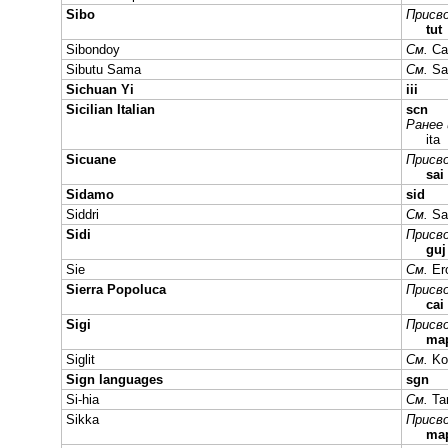
Sibo
Присво
tut
Sibondoy
См.
Ca
Sibutu Sama
См.
Sa
Sichuan Yi
iii
Sicilian Italian
scn
Ранее 
it
Sicuane
Присво
sai
Sidamo
sid
Siddri
См.
Sa
Sidi
Присво
gu
Sie
См.
Er
Sierra Popoluca
Присво
cai
Sigi
Присво
ma
Siglit
См.
Ko
Sign languages
sgn
Si-hia
См.
Ta
Sikka
Присво
ma