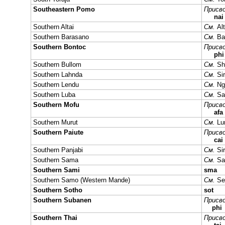
Southeastern Pomo
Присво
nai
Southern Altai
См.
Alt
Southern Barasano
См.
Ba
Southern Bontoc
Присво
phi
Southern Bullom
См.
Sh
Southern Lahnda
См.
Sir
Southern Lendu
См.
Ngi
Southern Luba
См.
Sa
Southern Mofu
Присво
afa
Southern Murut
См.
Lu
Southern Paiute
Присво
cai
Southern Panjabi
См.
Sir
Southern Sama
См.
Sa
Southern Sami
sma
Southern Samo (Western Mande)
См.
Se
Southern Sotho
sot
Southern Subanen
Присво
phi
Southern Thai
Присво