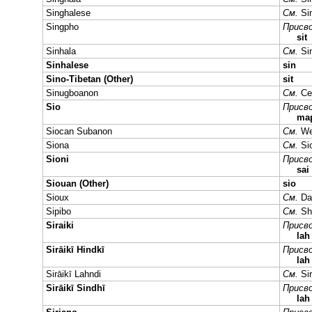
Singhalese
См.
Si
Singpho
Присво
sit
Sinhala
См.
Si
Sinhalese
sin
Sino-Tibetan (Other)
sit
Sinugboanon
См.
Ce
Sio
Присво
ma
Siocan Subanon
См.
We
Siona
См.
Si
Sioni
Присво
sai
Siouan (Other)
sio
Sioux
См.
Da
Sipibo
См.
Sh
Siraiki
Присво
lah
Sirāikī Hindkī
Присво
la
Sirāikī Lahndi
См.
Si
Sirāikī Sindhī
Присво
la