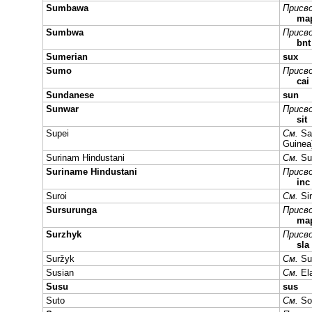
Sumbawa
Присво
ma
Sumbwa
Присво
bn
Sumerian
sux
Sumo
Присво
cai
Sundanese
sun
Sunwar
Присво
sit
Supei
См.
Sa
Guinea
Surinam Hindustani
См.
Su
Suriname Hindustani
Присво
inc
Suroi
См.
Sir
Sursurunga
Присво
ma
Surzhyk
Присво
sla
Suržyk
См.
Su
Susian
См.
El
Susu
sus
Suto
См.
So