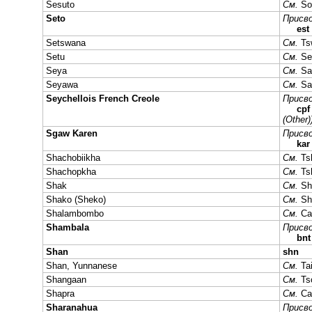
Sesuto
См.
So
Seto
Присво
est
Setswana
См.
Ts
Setu
См.
Se
Seya
См.
Sa
Seyawa
См.
Sa
Seychellois French Creole
Присво
cp
(Other)
Sgaw Karen
Присво
kar
Shachobiikha
См.
Ts
Shachopkha
См.
Ts
Shak
См.
Sh
Shako (Sheko)
См.
Sh
Shalambombo
См.
Ca
Shambala
Присво
bn
Shan
shn
Shan, Yunnanese
См.
Ta
Shangaan
См.
Ts
Shapra
См.
Ca
Sharanahua
Присво