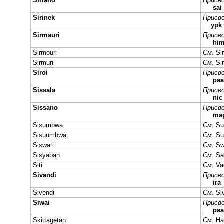
Siriano
Присво
sai
Sirinek
Присво
ypk
Sirmauri
Присво
hi
Sirmouri
См.
Si
Sirmuri
См.
Si
Siroi
Присво
paa
Sissala
Присво
ni
Sissano
Присво
ma
Sisumbwa
См.
S
Sisuumbwa
См.
S
Siswati
См.
Sw
Sisyaban
См.
Sa
Siti
См.
Va
Sivandi
Присво
ira
Sivendi
См.
Si
Siwai
Присво
paa
Skittagetan
См.
Ha