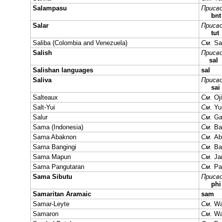
Salampasu
Присво
bnt
Salar
Присво
tut
Saliba (Colombia and Venezuela)
См.
Sa
Salish
Присво
sal
Salishan languages
sal
Saliva
Присво
sai
Salteaux
См.
Oj
Salt-Yui
См.
Yu
Salur
См.
Ga
Sama (Indonesia)
См.
Ba
Sama Abaknon
См.
Ab
Sama Bangingi
См.
Ba
Sama Mapun
См.
Ja
Sama Pangutaran
См.
Pa
Sama Sibutu
Присво
phi
Samaritan Aramaic
sam
Samar-Leyte
См.
Wa
Samaron
См.
Wa