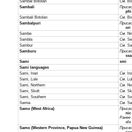
Sambal Botolan
См.
Bo
Sambali
Присво
phi
Sambali Botolan
См.
Bo
Sambalpuri
Присво
ori
Sambe
См.
Ni
Sambla
См.
Se
Sambur
См.
Sa
Samburu
Присво
ss
Sami
smi
Sami languages
Sami, Inari
См.
In
Sami, Lule
См.
Lu
Sami, Northern
См.
No
Sami, Skolt
См.
Sk
Sami, Southern
См.
So
Samia
См.
Sa
Samo (West Africa)
Присво
ni
Ранее 
af
Samo (Western Province, Papua New Guinea)
Присво