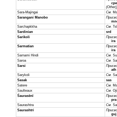
cpe
(Other)
Sara-Majingai
См.
Ma
Sarangani Manobo
Присво
mn
Sarchapkkha
См.
Ts
Sardinian
srd
Sarikoli
Присво
ira
Sarmatian
Присво
ira
Sarnami Hindi
См.
Su
Saroa
См.
Sa
Sarsi
Присво
ath
Sarykoli
См.
Sar
Sasak
sas
Satere
См.
Ma
Saulteaux
См.
Oj
Śaurasēnī
Присво
pra
Saurashtra
См.
Sa
Saurashtri
Присво
gu