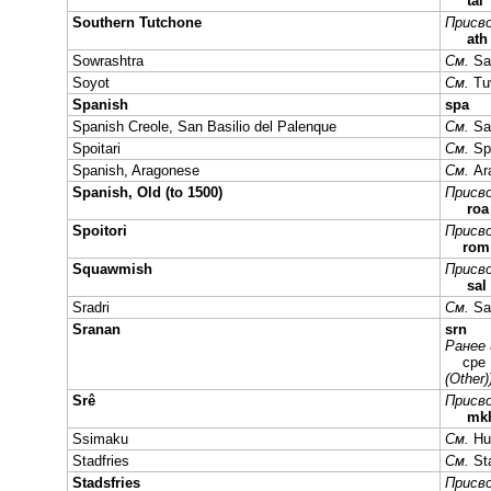
tai
Southern Tutchone
Присво
ath
Sowrashtra
См.
Sa
Soyot
См.
Tu
Spanish
spa
Spanish Creole, San Basilio del Palenque
См.
Sa
Spoitari
См.
Spo
Spanish, Aragonese
См.
Ar
Spanish, Old (to 1500)
Присво
roa
Spoitori
Присво
rom
Squawmish
Присво
sal
Sradri
См.
Sa
Sranan
srn
Ранее 
cp
(Other)
Srê
Присво
mk
Ssimaku
См.
Hu
Stadfries
См.
St
Stadsfries
Присво