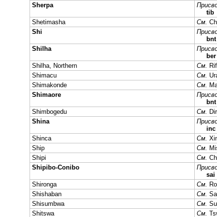
Sherpa
Присво
tib
Shetimasha
См.
Ch
Shi
Присво
bnt
Shilha
Присво
ber
Shilha, Northern
См.
Rif
Shimacu
См.
Ur
Shimakonde
См.
Ma
Shimaore
Присво
bn
Shimbogedu
См.
Dir
Shina
Присво
inc
Shinca
См.
Xi
Ship
См.
Mi
Shipi
См.
Ch
Shipibo-Conibo
Присво
sai
Shironga
См.
Ro
Shishaban
См.
Sa
Shisumbwa
См.
S
Shitswa
См.
Ts