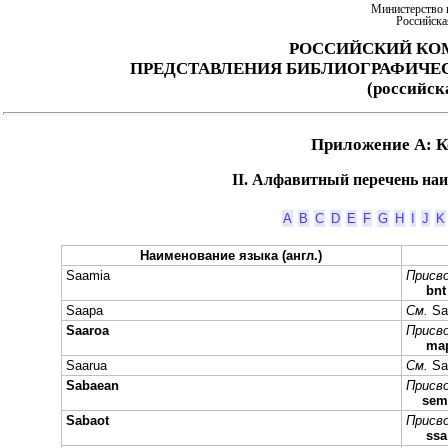
Министерство 
Российска
РОССИЙСКИЙ КО
ПРЕДСТАВЛЕНИЯ БИБЛИОГРАФИЧЕ
(российс
Приложение А: 
II. Алфавитный перечень наим
A
B
C
D
E
F
G
H
I
J
K
Наименование языка (англ.)
Saamia
Присво
bn
Saapa
См.
Sa
Saaroa
Присво
ma
Saarua
См.
Sa
Sabaean
Присво
se
Sabaot
Присво
ssa