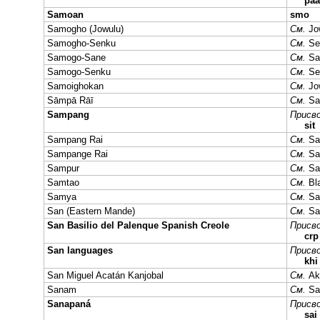
pa
Samoan
smo
Samogho (Jowulu)
См.
Jo
Samogho-Senku
См.
Se
Samogo-Sane
См.
Sa
Samogo-Senku
См.
Se
Samoighokan
См.
Jo
Sāmpā Rāī
См.
Sa
Sampang
Присво
sit
Sampang Rai
См.
Sa
Sampange Rai
См.
Sa
Sampur
См.
Sa
Samtao
См.
Bl
Samya
См.
Sa
San (Eastern Mande)
См.
Sa
San Basilio del Palenque Spanish Creole
Присво
crp
San languages
Присво
khi
San Miguel Acatán Kanjobal
См.
Ak
Sanam
См.
Sa
Sanapaná
Присво
sai