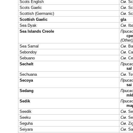
Scots English
См.
Sc
Scots Gaelic
См.
Sc
Scottish (Germanic)
См.
Sc
Scottish Gaelic
gla
Sea Dyak
См.
Ib
Sea Islands Creole
Присво
cpe
(Other)
Sea Samal
См.
Ba
Sebondoy
См.
Ca
Sebuano
См.
Ce
Sechelt
Присво
sal
Sechuana
См.
Ts
Secoya
Присво
sai
Sedang
Присво
mk
Sedik
Присво
ma
Seedik
См.
Se
Seeku
См.
Se
Seguha
См.
Zi
Seiyara
См.
Sa