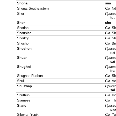
Shona
sna
Shona, Southeastern
См.
Nd
Shor
Присво
tut
Shor
sho
Shorian
См.
Sh
Shortsian
См.
Sh
Shortzy
См.
Sh
Shosho
См.
Bi
Shoshoni
Присво
na
Shuar
Присво
sai
Shughni
Присво
ira
Shugnan-Rushan
См.
Sh
Shuli
См.
Ac
Shuswap
Присво
sal
Shuthun
См.
In
Siamese
См.
Th
Siane
Присво
paa
Siberian Yupik
См.
Yui