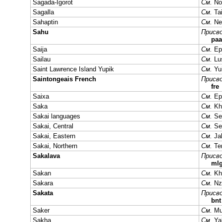
Sagada-Igorot
См.
No
Sagalla
См.
Ta
Sahaptin
См.
Ne
Sahu
Присво
paa
Saija
См.
Ep
Sailau
См.
Lu
Saint Lawrence Island Yupik
См.
Yui
Saintongeais French
Присво
fre
Saixa
См.
Ep
Saka
См.
Kh
Sakai languages
См.
Se
Sakai, Central
См.
Se
Sakai, Eastern
См.
Ja
Sakai, Northern
См.
Te
Sakalava
Присво
ml
Sakan
См.
Kh
Sakara
См.
Nz
Sakata
Присво
bnt
Saker
См.
Mu
Sakha
См.
Ya