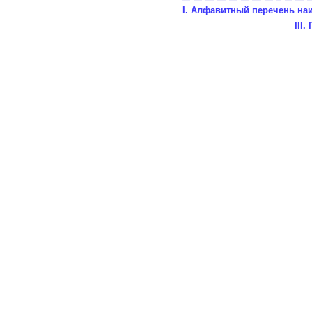
I. Алфавитный перечень наи
III