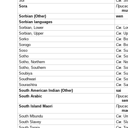
Šor
См.
Sh
Sora
Присво
mu
Sorbian (Other)
wen
Sorbian languages
Sorbian, Lower
См.
Lo
Sorbian, Upper
См.
Up
Sorko
См.
Bo
Sorogo
См.
Bo
Soso
См.
Su
Sotho
См.
So
Sotho, Northern
См.
No
Sotho, Southern
См.
So
Soubiya
См.
Su
Soudhwari
См.
So
Sourashtra
См.
Sa
South American Indian (Other)
sai
South Arabic
Присво
se
South Island Maori
Присво
ma
South Mbundu
См.
Um
South Slavey
См.
Sl
South Toraja
См.
To