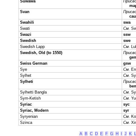
Suwawa
Присво
ma
Svan
Присво
cau
Swahili
swa
Swati
См.
Sw
Swazi
ssw
Swedish
swe
Swedish Lapp
См.
Lu
Swedish, Old (to 1550)
Присво
ge
Swiss German
gsw
Sye
См.
Er
Sylhet
См.
Sy
Sylheti
Присво
be
Sylhetti Bangla
См.
Sy
Sym-Ketish
См.
Yu
Syriac
syc
Syriac, Modern
syr
Syryenian
См.
Ko
Szinca
См.
Xi
A
B
C
D
E
F
G
H
I
J
K