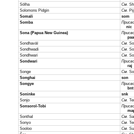
Sölha
См.
Sh
Solomons Pidgin
См.
Pij
Somali
som
Somba
Присво
nic
Sona (Papua New Guinea)
Присво
paa
Sondhavāī
См.
So
Sondhwadi
См.
So
Sondhwari
См.
So
Sondwari
Присво
raj
Songe
См.
So
Songhai
son
Songye
Присво
bn
Soninke
snk
Sonjo
См.
Te
Sonsorol-Tobi
Присво
ma
Sonthal
См.
Sa
Sonyo
См.
Te
Sooloo
См.
Su