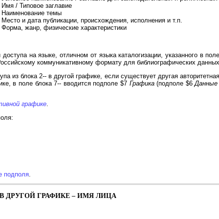
 Имя / Типовое заглавие
– Наименование темы
 Место и дата публикации, происхождения, исполнения и т.п.
– Форма, жанр, физические характеристики
доступа на языке, отличном от языка каталогизации, указанного в поле
оссийскому коммуникативному формату для библиографических данных
па из блока 2-- в другой графике, если существует другая авторитетная
ике, в поле блока 7-- вводится подполе $7
Графика
(подполе $6
Данные 
тивной графике
.
поля:
е подполя
.
В ДРУГОЙ ГРАФИКЕ – ИМЯ ЛИЦА