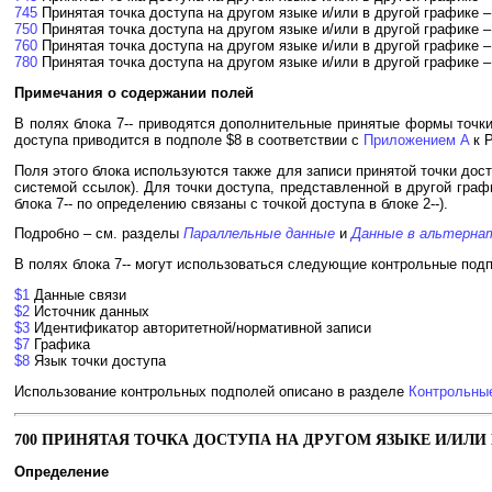
745
Принятая точка доступа на другом языке и/или в другой графике –
750
Принятая точка доступа на другом языке и/или в другой графике 
760
Принятая точка доступа на другом языке и/или в другой графике –
780
Принятая точка доступа на другом языке и/или в другой графике 
Примечания о содержании полей
В полях блока 7-- приводятся дополнительные принятые формы точки 
доступа приводится в подполе $8 в соответствии с
Приложением A
к Р
Поля этого блока используются также для записи принятой точки досту
системой ссылок). Для точки доступа, представленной в другой граф
блока 7-- по определению связаны с точкой доступа в блоке 2--).
Подробно – см. разделы
Параллельные данные
и
Данные в альтерна
В полях блока 7-- могут использоваться следующие контрольные под
$1
Данные связи
$2
Источник данных
$3
Идентификатор авторитетной/нормативной записи
$7
Графика
$8
Язык точки доступа
Использование контрольных подполей описано в разделе
Контрольны
700 ПРИНЯТАЯ ТОЧКА ДОСТУПА НА ДРУГОМ ЯЗЫКЕ И/ИЛИ 
Определение