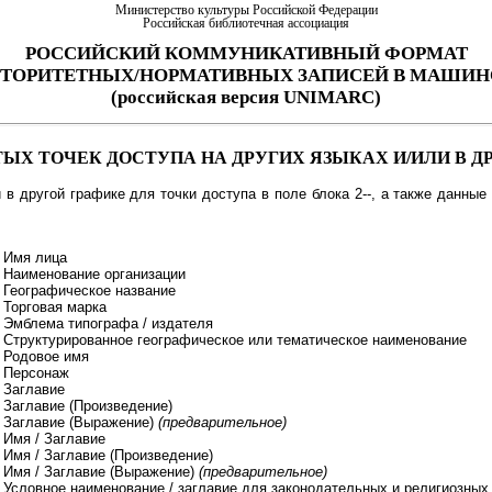
Министерство культуры Российской Федерации
Российская библиотечная ассоциация
РОССИЙСКИЙ КОММУНИКАТИВНЫЙ ФОРМАТ
ВТОРИТЕТНЫХ/НОРМАТИВНЫХ ЗАПИСЕЙ В МАШИ
(российская версия UNIMARC)
ЯТЫХ ТОЧЕК ДОСТУПА НА ДРУГИХ ЯЗЫКАХ И/ИЛИ В Д
в другой графике для точки доступа в поле блока 2--, а также данные 
– Имя лица
– Наименование организации
– Географическое название
 Торговая марка
– Эмблема типографа / издателя
– Структурированное географическое или тематическое наименование
– Родовое имя
– Персонаж
 Заглавие
 Заглавие (Произведение)
– Заглавие (Выражение)
(предварительное)
 Имя / Заглавие
 Имя / Заглавие (Произведение)
– Имя / Заглавие (Выражение)
(предварительное)
– Условное наименование / заглавие для законодательных и религиозных