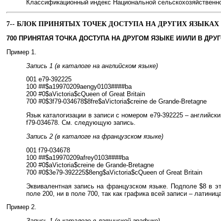
Классификационный индекс Национальной сельскохозяйственн
7-- БЛОК ПРИНЯТЫХ ТОЧЕК ДОСТУПА НА ДРУГИХ ЯЗЫКАХ 
700 ПРИНЯТАЯ ТОЧКА ДОСТУПА НА ДРУГОМ ЯЗЫКЕ И/ИЛИ В ДРУ
Пример 1.
Запись 1 (в каталоге на английском языке)
001 e79-392225
100 ##$a19970209aengy0103####ba
200 #0$aVictoria$cQueen of Great Britain
700 #0$3f79-034678$8fre$aVictoria$creine de Grande-Bretagne
Язык каталогизации в записи с номером e79-392225 – английск
f79-034678. См. следующую запись.
Запись 2 (в каталоге на французском языке)
001 f79-034678
100 ##$a19970209afrey0103####ba
200 #0$aVictoria$creine de Grande-Bretagne
700 #0$3e79-392225$8eng$aVictoria$cQueen of Great Britain
Эквивалентная запись на французском языке. Подполе $8 в эт
поле 200, ни в поле 700, так как графика всей записи – латиница
Пример 2.
Запись 1 (в каталоге в латинской графике)