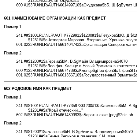
$1231##$aБулат Окуджава
600 #1$3RU\NLR\AUTH\661499710$aОкуджава$bБ. Ш.$gБулат Ша
601 НАИМЕНОВАНИЕ ОРГАНИЗАЦИИ КАК ПРЕДМЕТ
Пример 1.
241 ##
$1001RU\NLR\AUTH\7729912$1200#1$aПетухов$bЮ. Д.$f1
$1231##$aЧетвертая Мировая. Вторжение. Хроника оккуп
601 02$3RU\NLR\AUTH\661404743$aОрганизация Североатлантиче
Пример 2.
241 ##
$1200#1$aГервиц$bМ. В.$gМайя Владимировна$4070
$1231##$aЛео фон Кленце и Новый Эрмитаж в контексте 
600 #1$3RU\NLR\AUTH\6674789$aКленце$gЛео фон$bЛ. фон$f178
601 02$3RU\NLR\AUTH\661356710$aГосударственный Эрмитаж$cС
602 РОДОВОЕ ИМЯ КАК ПРЕДМЕТ
Пример 1.
241 ##
$1001RU\NLR\AUTH\7735973$1200#1$aКлимкова$bМ. А.$
$1231##$a"Край отеческий..."
602 ##$3RU\NLR\AUTH\661439993$aБаратынские (род)$2nlr_sh
Пример 2.
241 ##
$1200#1$aБлагово$bН. В.$gНикита Владимирович$4070
$1231##$aСемья Рерихов в гимназии К.И. Мая