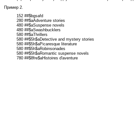
Пример 2.
152 ##$bgsafd
280 ##$aAdventure stories
480 ##$aSuspense novels
480 ##$aSwashbucklers
580 ##$aThrillers
580 ##$5h$aDetective and mystery stories
580 ##$5h$aPicaresque literature
580 ##$5h$aRobinsonades
580 ##$5h$aRomantic suspense novels
780 ##$8fre$aHistoires d'aventure