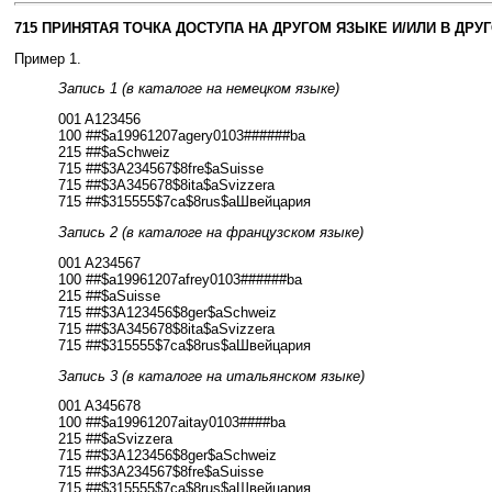
715 ПРИНЯТАЯ ТОЧКА ДОСТУПА НА ДРУГОМ ЯЗЫКЕ И/ИЛИ В ДРУ
Пример 1.
Запись 1 (в каталоге на немецком языке)
001 A123456
100 ##$a19961207agery0103######ba
215 ##$aSchweiz
715 ##$3A234567$8fre$aSuisse
715 ##$3A345678$8ita$aSvizzera
715 ##$315555$7ca$8rus$aШвейцария
Запись 2 (в каталоге на французском языке)
001 A234567
100 ##$a19961207afrey0103######ba
215 ##$aSuisse
715 ##$3A123456$8ger$aSchweiz
715 ##$3A345678$8ita$aSvizzera
715 ##$315555$7ca$8rus$aШвейцария
Запись 3 (в каталоге на итальянском языке)
001 A345678
100 ##$a19961207aitay0103####ba
215 ##$aSvizzera
715 ##$3A123456$8ger$aSchweiz
715 ##$3A234567$8fre$aSuisse
715 ##$315555$7ca$8rus$aШвейцария