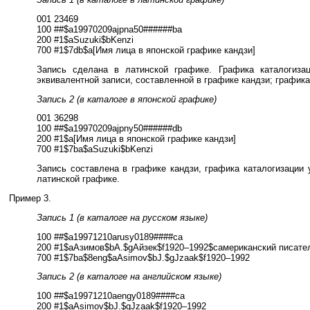
001 23469
100 ##$a19970209ajpna50######ba
200 #1$aSuzuki$bKenzi
700 #1$7db$a[Имя лица в японской графике кандзи]
Запись сделана в латинской графике. Графика каталогизац
эквивалентной записи, составленной в графике кандзи; графика
Запись 2 (в каталоге в японской графике)
001 36298
100 ##$a19970209ajpny50######db
200 #1$a[Имя лица в японской графике кандзи]
700 #1$7ba$aSuzuki$bKenzi
Запись составлена в графике кандзи, графика каталогизации 
латинской графике.
Пример 3.
Запись 1 (в каталоге на русском языке)
100 ##$a19971210arusy0189####ca
200 #1$aАзимов$bА.$gАйзек$f1920–1992$cамериканский писате
700 #1$7ba$8eng$aAsimov$bJ.$gJzaak$f1920–1992
Запись 2 (в каталоге на английском языке)
100 ##$a19971210aengy0189####ca
200 #1$aAsimov$bJ.$gJzaak$f1920–1992