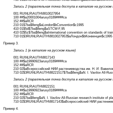
Запись 2 (параллельная точка доступа в каталоге на русском 
001 RU\NLR\AUTH\8810027954
100 ##$a20001004arusy0189####ca
152 ##$aRCR
210 01$7ba$8eng$aLondon$bConvention$c1995
410 01$5d$7ba$8eng$aSTCW-F,95
410 02$5z$7ba$8eng$aInternational convention on standards of train
710 01$3RU\NLR\AUTH\8810027953$aЛондон$bКонвенция$c1995
Пример 3.
Запись 1 (в каталоге на русском языке)
001 RU\NLR\AUTH\8817143
100 ##$a19990923arusy0189####ca
152 ##$aRCR
210 02$aВсероссийский НИИ растениеводства им. Н. И. Вавило
710 02$3RU\NLR\AUTH\88221517$7ba$8eng$aN. I. Vavilov All-Russian
Запись 2 (параллельная точка доступа в каталоге на русском 
001 RU\NLR\AUTH\8822151
100 ##$a19990923arusy0189####ca
152 ##$aRCR
210 02$7ba$8eng$aN. I. Vavilov All-Russian research institute of pl
710 02$3RU\NLR\AUTH\8817143$aВсероссийский НИИ растениево
Пример 4.