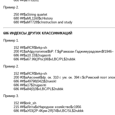
680 ##$aTH5281
Пример 2.
250 ##$aString quartet
680 ##$aML1160$cHistory
680 ##$aMT728$cInstruction and study
686 ИНДЕКСЫ ДРУГИХ КЛАССИФИКАЦИЙ
Пример 1.
152 ##$aRCR$brkp-sh
200 #1$aАбдулатипов$bР. Г.$gРамазан Гаджимурадович$f1946–
686 ##$a10.15$2rugasnti
686 ##$a67.99(2Рос)06$vLBC/PL$2rubbk
Пример 2.
152 ##$aRCR$brkp-sh
200 #0$aАвсоний$dр. ок. 310 г. ум. ок. 394 г.$cРимский поэт эп
686 ##$a49798(042)$2rueskl
686 ##$a17$2rugasnti
686 ##$a84(0)3$vLBC/PL$2rubbk
Пример 3.
152 ##$bnlr_sh
215 ##$aЯлта$xНародное хозяйство$z1956
686 ##$aУ03(2Р-4Крм-2Я)74$vLBC/SL$2rubbk