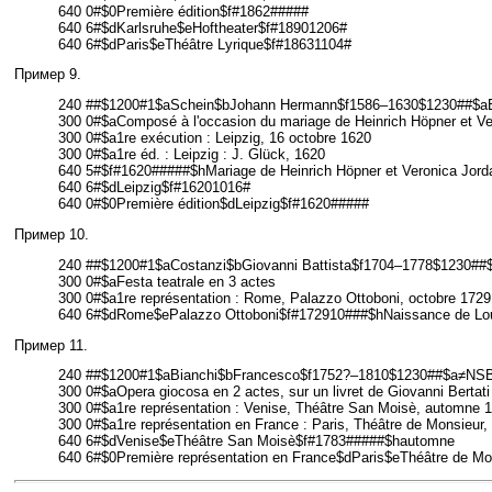
640 0#$0Première édition$f#1862#####
640 6#$dKarlsruhe$eHoftheater$f#18901206#
640 6#$dParis$eThéâtre Lyrique$f#18631104#
Пример 9.
240 ##$1200#1$aSchein$bJohann Hermann$f1586–1630$1230##$aB
300 0#$aComposé à l'occasion du mariage de Heinrich Höpner et Ve
300 0#$a1re exécution : Leipzig, 16 octobre 1620
300 0#$a1re éd. : Leipzig : J. Glück, 1620
640 5#$f#1620#####$hMariage de Heinrich Höpner et Veronica Jord
640 6#$dLeipzig$f#16201016#
640 0#$0Première édition$dLeipzig$f#1620#####
Пример 10.
240 ##$1200#1$aCostanzi$bGiovanni Battista$f1704–1778$1230##
300 0#$aFesta teatrale en 3 actes
300 0#$a1re représentation : Rome, Palazzo Ottoboni, octobre 1729,
640 6#$dRome$ePalazzo Ottoboni$f#172910###$hNaissance de Lou
Пример 11.
240 ##$1200#1$aBianchi$bFrancesco$f1752?–1810$1230##$a≠NSB≠L
300 0#$aOpera giocosa en 2 actes, sur un livret de Giovanni Bertati
300 0#$a1re représentation : Venise, Théâtre San Moisè, automne 
300 0#$a1re représentation en France : Paris, Théâtre de Monsieur, 
640 6#$dVenise$eThéâtre San Moisè$f#1783#####$hautomne
640 6#$0Première représentation en France$dParis$eThéâtre de M