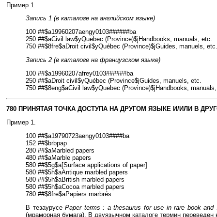
Пример 1.
Запись 1 (в каталоге на английском языке)
100 ##$a19960207aengy0103######ba
250 ##$aCivil law$yQuebec (Province)$jHandbooks, manuals, etc.
750 ##$8fre$aDroit civil$yQuébec (Province)$jGuides, manuels, etc
Запись 2 (в каталоге на французском языке)
100 ##$a19960207afrey0103######ba
250 ##$aDroit civil$yQuébec (Province$jGuides, manuels, etc.
750 ##$8eng$aCivil law$yQuebec (Province)$jHandbooks, manuals, 
780 ПРИНЯТАЯ ТОЧКА ДОСТУПА НА ДРУГОМ ЯЗЫКЕ И/ИЛИ В ДР
Пример 1.
100 ##$a19790723aengy0103####ba
152 ##$brbpap
280 ##$aMarbled papers
480 ##$aMarble papers
580 ##$5g$a[Surface applications of paper]
580 ##$5h$aAntique marbled papers
580 ##$5h$aBritish marbled papers
580 ##$5h$aCocoa marbled papers
780 ##$8fre$aPapiers marbrés
В тезаурусе
Paper terms : a thesaurus for use in rare book and s
(мраморная бумага). В двуязычном каталоге термин переведен 