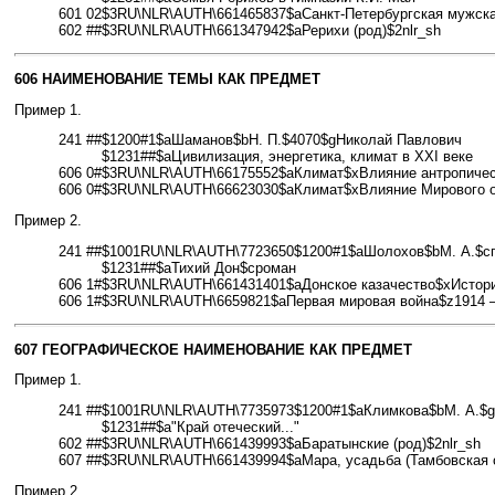
601 02$3RU\NLR\AUTH\661465837$aСанкт-Петербургская мужская
602 ##$3RU\NLR\AUTH\661347942$aРерихи (род)$2nlr_sh
606 НАИМЕНОВАНИЕ ТЕМЫ КАК ПРЕДМЕТ
Пример 1.
241 ##
$1200#1$aШаманов$bН. П.$4070$gНиколай Павлович
$1231##$aЦивилизация, энергетика, климат в XXI веке
606 0#$3RU\NLR\AUTH\66175552$aКлимат$xВлияние антропичес
606 0#$3RU\NLR\AUTH\66623030$aКлимат$xВлияние Мирового о
Пример 2.
241 ##
$1001RU\NLR\AUTH\7723650$1200#1$aШолохов$bМ. А.$c
$1231##$aТихий Дон$cроман
606 1#$3RU\NLR\AUTH\661431401$aДонское казачество$xИстория
606 1#$3RU\NLR\AUTH\6659821$aПервая мировая война$z1914 –
607 ГЕОГРАФИЧЕСКОЕ НАИМЕНОВАНИЕ КАК ПРЕДМЕТ
Пример 1.
241 ##
$1001RU\NLR\AUTH\7735973$1200#1$aКлимкова$bМ. А.$
$1231##$a"Край отеческий..."
602 ##$3RU\NLR\AUTH\661439993$aБаратынские (род)$2nlr_sh
607 ##$3RU\NLR\AUTH\661439994$aМара, усадьба (Тамбовская о
Пример 2.