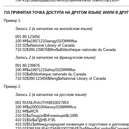
700 #1$7ba$8spa$aSolzhenitsyn$bAleksandr Isaevich$f1918–
710 ПРИНЯТАЯ ТОЧКА ДОСТУПА НА ДРУГОМ ЯЗЫКЕ И/ИЛИ В ДР
Пример 1.
Запись 1 (в каталоге на английском языке)
001 80-123456
100 ##$a19971210aengy0103####ba
210 02$aNational Library of Canada
710 02$380-239876$8fre$aBibliothèque nationale du Canada
Запись 2 (в каталоге на французском языке)
001 80-239876
100 ##$a19971210afrey0103####ba
210 02$aBibliothèque nationale du Canada
710 02$380-123456$8eng$aNational Library of Canada
Пример 2.
Запись 1 (в каталоге на русском языке)
001 RU\NLR\AUTH\8810027953
100 ##$a20001004arusy0189####ca
152 ##$aRCR
210 01$aЛондон$bКонвенция$c1995
410 01$5d$aПДНВ-Р,95
410 02$5z$aМеждународная конвенция о подготовке и дипломир
710 01$3RU\NLR\AUTH\8810027954$7ba$8eng$aLondon$bConvent