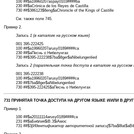
100 ##$a19960207aspay0103####ba
230 ##$aCrónica de los Reyes de Castilla
730 ##$386123$8eng$aChronicle of the Kings of Castille
См. также поле 745.
Пример 2.
Запись 1 (в каталоге на русском языке)
001 395-222425
100 ##$a19960207arusy0189####ca
230 ##$aПеснь о Нибелунгах
730 ##$395-222238$7ba$8ger$aNibelungenlied
Запись 2 (параллельная точка доступа в каталоге на русском 
001 395-222238
100 ##$a19960207arusy0189####ca
230 ##$7ba$8ger$aNibelungenlied
730 ##$395-222425$aПеснь о Нибелунгах
731 ПРИНЯТАЯ ТОЧКА ДОСТУПА НА ДРУГОМ ЯЗЫКЕ И/ИЛИ В ДРУ
Пример 1.
100 ##$a20111114arusy0189####ca
231 ##$aБиблия$iВ.З$iАмос
731 ##$3
[Идентификатор авторитетной записи]
$7ba$8lat$aBi