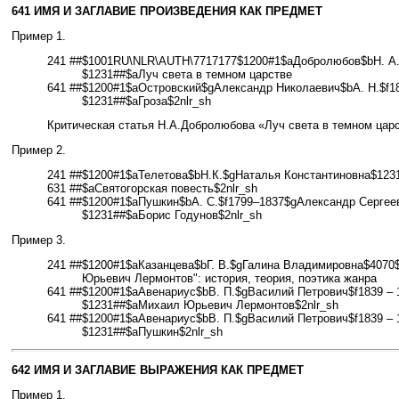
641 ИМЯ И ЗАГЛАВИЕ ПРОИЗВЕДЕНИЯ КАК ПРЕДМЕТ
Пример 1.
241 ##
$1001RU\NLR\AUTH\7717177$1200#1$aДобролюбов$bН. А.
$1231##$aЛуч света в темном царстве
641 ##
$1200#1$aОстровский$gАлександр Николаевич$bА. Н.$f18
$1231##$aГроза$2nlr_sh
Критическая статья Н.А.Добролюбова «Луч света в темном цар
Пример 2.
241 ##
$1200#1$aТелетова$bН.К.$gНаталья Константиновна$1231
631 ##
$aСвятогорская повесть$2nlr_sh
641 ##
$1200#1$aПушкин$bА. С.$f1799–1837$gАлександр Сергее
$1231##$aБорис Годунов$2nlr_sh
Пример 3.
241 ##
$1200#1$aКазанцева$bГ. В.$gГалина Владимировна$4070
Юрьевич Лермонтов": история, теория, поэтика жанра
641 ##
$1200#1$aАвенариус$bВ. П.$gВасилий Петрович$f1839 – 
$1231##$aМихаил Юрьевич Лермонтов$2nlr_sh
641 ##
$1200#1$aАвенариус$bВ. П.$gВасилий Петрович$f1839 – 
$1231##$aПушкин$2nlr_sh
642 ИМЯ И ЗАГЛАВИЕ ВЫРАЖЕНИЯ КАК ПРЕДМЕТ
Пример 1.