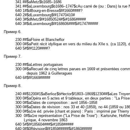
341 ##$aMetz$b1685–1686
341 ##$aLuxembourg$b1686–1747$cAu carré de (ou : Dans) la rue N
640 1#$dBourg-en-Bresse$f#1660####?
640 2#$dLuxembourg$f#17470410#
640 3#$dMetz$f#16850524#$i#1686#####
640 3#$dLuxembourg$f#168606###$i#1747#####
Пример 6.
230 ##$aFloire et Blancheflor
300 0#$aPetit récit idyllique en vers du milieu du XIIe s. (ca 1120),
640 5#$f#1120####?
Пример 7.
230 ##$aLettres portugaises
300 0#
$aRecueil de cinq lettres parues en 1669 et présentées comme
depuis 1962 à Guilleragues
640 6#$f#1669#####
Пример 8.
240 ##$1200#1$aBerlioz$bHector$f1803–1869$1230##$aLes Troye
300 0#$aOpéra en 5 actes et 9 tableaux, en deux parties : "La Prise d
300 0#$aDates de composition : avril 1856–1858
300 0#$aDates de révision : nos 33 et 40 (1859), no 44 (1859 ou 186
300 0#$a1re éd. privée (chant et piano) : Paris : imprimé par Thierry 
300
0#$a1re représentation ("La Prise de Troie") : Karlsruhe, Hofth
Lyrique, 4 novembre 1863
640 5#$f#185604###$i#1858#####
640 0#$0Révision$f#1859#####$i#1860#####