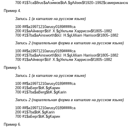
700 #1$7ca$8rus$aАзимов$bА.$gАйзек$f1920–1992$cамериканск
Пример 4.
Запись 1 (в каталоге на русском языке)
100 ##$a19971210arusy0189####ca
200 #1$aАйнворт$bУ. Х.$gУильям Харрисон$f1805–1882
700 #1$7ba$aAinsworth$bU. H.$gUilliam Harrison$f1805–1882
Запись 2 (параллельная форма в каталоге на русском языке)
100 ##$a19971210arusy0189####ca
200 #1$7ba$aAinsworth$bU. H.$gUilliam Harrison$f1805–1882
700 #1$aАйнворт$bУ. Х.$gУильям Харрисон$f1805–1882
Пример 5.
Запись 1 (в каталоге на русском языке)
100 ##$a19971210arusy0189####ca
200 #1$aБерг$bК.$gКарин
700 #1$7ba$aBerg$bK.$gKarin
Запись 2 (параллельная форма в каталоге на русском языке)
100 ##$a19971210arusy0189####ca
200 #1$7ba$bK.$gKarin
700 #1$aБерг$bК.$gКарин
Пример 6.