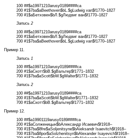
100 ##$a19971210arusy0189####ca
200 #1$7ba$aBeethoven$bL.$gLudwig van$f1770–1827
700 #1$aБетховен$bЛ.$gЛюдвиг ван$f1770–1827
Запись 2
100 ##$a19971210arusy0189####ca
200 #1$aБетховен$bЛ.$gЛюдвиг ван$f1770–1827
700 #1$7ba$aBeethoven$bL.$gLudwig van$f1770–1827
Пример 11.
Запись 1
100 ##$a19971210arusy0189####ca
200 #1$aСкотт$bВ.$gВальтер$f1771–1832
700 #1$7ba$aScott$bW.$gWalter$f1771–1832
Запись 2
100 ##$a19971210arusy0189####ca
200 #1$7ba$aScott$bW.$gWalter$f1771–1832
700 #1$aСкотт$bВ.$gВальтер$f1771–1832
Пример 12.
100 ##$a19901119arusy0189####ca
200 #1$aСолженицын$bАлександр Исаевич$f1918–
700 #1$7ba$8fre$aSoljenitsyne$bAieksandr Isaevitch$f1918–
700 #1$7ba$8por$aSolzhenitsyn$bAlexander Isayevich$f1918–