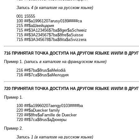
Запись 4 (в каталоге на русском языке)
001 15555
100 ##$a19961207arusy0189####ca
215 ##$aШвейцария
715 ##$3A123456$7ba$8ger$aSchweiz
715 ##$3A234567$7ba$8fre$aSuisse
715 ##$3A345678$7ba$8ita$aSvizzera
716 ПРИНЯТАЯ ТОЧКА ДОСТУПА НА ДРУГОМ ЯЗЫКЕ И/ИЛИ В ДРУ
Пример 1.
(запись в каталоге на французском языке)
216 ##$7ba$8rus$aMelodiâ
716 ##$7ca$8rus$aМелодия
720 ПРИНЯТАЯ ТОЧКА ДОСТУПА НА ДРУГОМ ЯЗЫКЕ И/ИЛИ В ДРУ
Пример 1.
100 ##$a19960207aengy0103####ba
220 ##$aDuecker family
720 ##$8fre$aFamille de Duecker
720 ##$7ca$8rus$aДюкеры
Пример 2.
Запись 1 (в каталоге на русском языке)