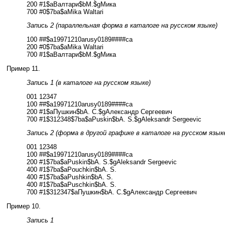
200 #1$aВалтари$bМ.$gМика
700 #0$7ba$aMika Waltari
Запись 2 (параллельная форма в каталоге на русском языке)
100 ##$a19971210arusy0189####ca
200 #0$7ba$aMika Waltari
700 #1$aВалтари$bМ.$gМика
Пример 11.
Запись 1 (в каталоге на русском языке)
001 12347
100 ##$a19971210arusy0189####ca
200 #1$aПушкин$bА. С.$gАлександр Сергеевич
700 #1$312348$7ba$aPuskin$bA. S.$gAleksandr Sergeevic
Запись 2 (форма в другой графике в каталоге на русском язык
001 12348
100 ##$a19971210arusy0189####ca
200 #1$7ba$aPuskin$bA. S.$gAleksandr Sergeevic
400 #1$7ba$aPouchkin$bA. S.
400 #1$7ba$aPushkin$bA. S.
400 #1$7ba$aPuschkin$bA. S.
700 #1$312347$aПушкин$bА. С.$gАлександр Сергеевич
Пример 10.
Запись 1