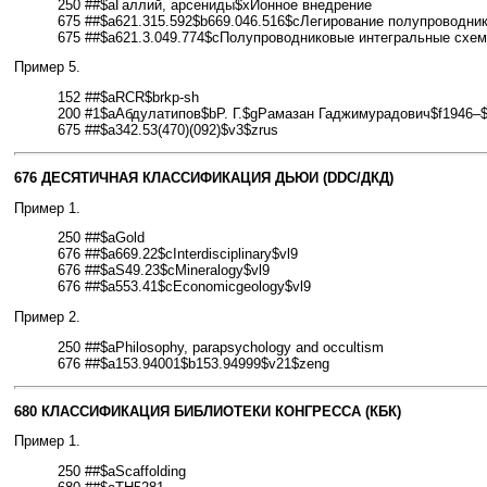
250 ##$aГаллий, арсениды$xИонное внедрение
675 ##$a621.315.592$b669.046.516$cЛегирование полупроводни
675 ##$a621.3.049.774$cПолупроводниковые интегральные схе
Пример 5.
152 ##$aRCR$brkp-sh
200 #1$aАбдулатипов$bР. Г.$gРамазан Гаджимурадович$f1946–$
675 ##$a342.53(470)(092)$v3$zrus
676 ДЕСЯТИЧНАЯ КЛАССИФИКАЦИЯ ДЬЮИ (DDC/ДКД)
Пример 1.
250 ##$aGold
676 ##$a669.22$cInterdisciplinary$vl9
676 ##$aS49.23$cMineralogy$vl9
676 ##$a553.41$cEconomicgeology$vl9
Пример 2.
250 ##$aPhilosophy, parapsychology and occultism
676 ##$a153.94001$b153.94999$v21$zeng
680 КЛАССИФИКАЦИЯ БИБЛИОТЕКИ КОНГРЕССА (КБК)
Пример 1.
250 ##$aScaffolding