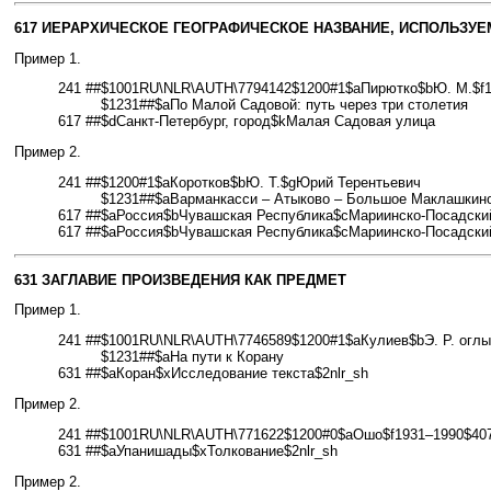
617 ИЕРАРХИЧЕСКОЕ ГЕОГРАФИЧЕСКОЕ НАЗВАНИЕ, ИСПОЛЬЗУЕ
Пример 1.
241 ##
$1001RU\NLR\AUTH\7794142$1200#1$aПирютко$bЮ. М.$f
$1231##$aПо Малой Садовой: путь через три столетия
617 ##
$dСанкт-Петербург, город$kМалая Садовая улица
Пример 2.
241 ##
$1200#1$aКоротков$bЮ. Т.$gЮрий Терентьевич
$1231##$aВарманкасси – Атыково – Большое Маклашкино
617 ##
$aРоссия$bЧувашская Республика$cМариинско-Посадски
617 ##
$aРоссия$bЧувашская Республика$cМариинско-Посадски
631 ЗАГЛАВИЕ ПРОИЗВЕДЕНИЯ КАК ПРЕДМЕТ
Пример 1.
241 ##
$1001RU\NLR\AUTH\7746589$1200#1$aКулиев$bЭ. Р. огл
$1231##$aНа пути к Корану
631 ##
$aКоран$xИсследование текста$2nlr_sh
Пример 2.
241 ##
$1001RU\NLR\AUTH\771622$1200#0$aОшо$f1931–1990$40
631 ##
$aУпанишады$xТолкование$2nlr_sh
Пример 2.