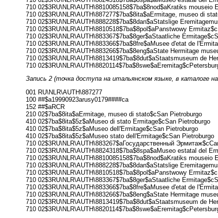
710 02$3RU\NLR\AUTH\8810085158$7ba$8nod$aKratiks mouseio Er
710 02$3RU\NLR\AUTH\887277$7ba$8ita$aErmitage, museo di stat
710 02$3RU\NLR\AUTH\888228$7ba$8dan$aStatslige Eremitagemu
710 02$3RU\NLR\AUTH\8810518$7ba$8pol$aPanstwowy Ermitaz$cS
710 02$3RU\NLR\AUTH\883367$7ba$8ger$aStaatliche Ermitage$cS
710 02$3RU\NLR\AUTH\883366$7ba$8fre$aMusee d'etat de l'Ermita
710 02$3RU\NLR\AUTH\883266$7ba$8eng$aState Hermitage museu
710 02$3RU\NLR\AUTH\8813419$7ba$8dut$aStaatsmuseum de Herm
710 02$3RU\NLR\AUTH\8820114$7ba$8swe$aEremitag$cPetersbur
Запись 2 (точка доступа на итальянском языке, в каталоге на
001 RU\NLR\AUTH\887277
100 ##$a19990923arusy0179####ca
152 ##$aRCR
210 02$7ba$8ita$aErmitage, museo di stato$cSan Pietroburgo
410 02$7ba$8ita$5z$aMuseo di stato Ermitage$cSan Pietroburgo
410 02$7ba$8ita$5z$aMuseo dell'Ermitage$cSan Pietroburgo
410 02$7ba$8ita$5z$aMuseo stato dell'Ermitage$cSan Pietroburgo
710 02$3RU\NLR\AUTH\883267$aГосударственный Эрмитаж$cСан
710 02$3RU\NLR\AUTH\8824318$7ba$8spa$aMuseo estatal del Erm
710 02$3RU\NLR\AUTH\8810085158$7ba$8nod$aKratiks mouseio Er
710 02$3RU\NLR\AUTH\888228$7ba$8dan$aStatslige Eremitagemu
710 02$3RU\NLR\AUTH\8810518$7ba$8pol$aPanstwowy Ermitaz$cS
710 02$3RU\NLR\AUTH\883367$7ba$8ger$aStaatliche Ermitage$cS
710 02$3RU\NLR\AUTH\883366$7ba$8fre$aMusee d'etat de l'Ermita
710 02$3RU\NLR\AUTH\883266$7ba$8eng$aState Hermitage museu
710 02$3RU\NLR\AUTH\8813419$7ba$8dut$aStaatsmuseum de Herm
710 02$3RU\NLR\AUTH\8820114$7ba$8swe$aEremitag$cPetersbur