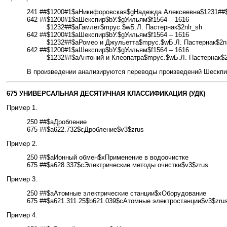
241 ##
$1200#1$aНикифоровская$gНадежда Алексеевна$1231##$
642 ##
$1200#1$aШекспир$bУ.$gУильям$f1564 – 1616
$1232##$aГамлет$mрус.$wБ.Л. Пастернак$2nlr_sh
642 ##
$1200#1$aШекспир$bУ.$gУильям$f1564 – 1616
$1232##$aРомео и Джульетта$mрус.$wБ.Л. Пастернак$2nl
642 ##
$1200#1$aШекспир$bУ.$gУильям$f1564 – 1616
$1232##$aАнтоний и Клеопатра$mрус.$wБ.Л. Пастернак$2
В произведении анализируются переводы произведений Шескпи
675 УНИВЕРСАЛЬНАЯ ДЕСЯТИЧНАЯ КЛАССИФИКАЦИЯ (УДК)
Пример 1.
250 ##$aДробление
675 ##$a622.732$cДробление$v3$zrus
Пример 2.
250 ##$aИонный обмен$xПрименение в водоочистке
675 ##$a628.337$cЭлектрические методы очистки$v3$zrus
Пример 3.
250 ##$aАтомные электрические станции$xОборудование
675 ##$a621.311.25$b621.039$cАтомные электростанции$v3$zru
Пример 4.