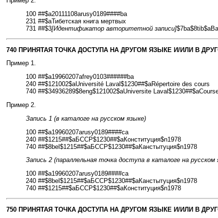
Пример 2.
100 ##$a20111108arusy0189####ba
231 ##$aТибетская книга мертвых
731 ##$3
[Идентификатор авторитетной записи]
$7ba$8tib$aBar
740 ПРИНЯТАЯ ТОЧКА ДОСТУПА НА ДРУГОМ ЯЗЫКЕ И/ИЛИ В ДРУГ
Пример 1.
100 ##$a19960207afrey0103######ba
240 ##$121002$aUniversité Laval$1230##$aRépertoire des cours
740 ##$34936289$8eng$121002$aUniversite Laval$1230##$aCourse
Пример 2.
Запись 1 (в каталоге на русском языке)
100 ##$a19960207arusy0189####ca
240 ##$1215##$aБССР$1230##$aКонституция$n1978
740 ##$8bel$1215##$aБССР$1230##$aКанстытуция$n1978
Запись 2 (параллельная точка доступа в каталоге на русском 
100 ##$a19960207arusy0189####ca
240 ##$8bel$1215##$aБССР$1230##$aКанстытуция$n1978
740 ##$1215##$aБССР$1230##$aКонституция$n1978
750 ПРИНЯТАЯ ТОЧКА ДОСТУПА НА ДРУГОМ ЯЗЫКЕ И/ИЛИ В ДР