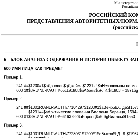
Министерство 
Российска
РОССИЙСКИЙ КО
ПРЕДСТАВЛЕНИЯ АВТОРИТЕТНЫХ/НОР
(российс
6--
БЛОК АНАЛИЗА СОДЕРЖАНИЯ И ИСТОРИИ ОБЪЕКТА ЗА
600 ИМЯ ЛИЦА КАК ПРЕДМЕТ
Пример 1.
241 ##
$1200#1$aДонован$gДжеймс$1231##$aНезнакомцы на мо
600 1#$3RU\NLR\AUTH\661191908$aАбель$bР. И.$f1903 – 1971$
Пример 2.
241 ##
$1001RU\NLR\AUTH\77104297$1200#1$aВейр$bХ. де$f1570
$1231##$aАрктические плавания Виллема Баренца, 1594–1
600 #1$3RU\NLR\AUTH\66163782$aБаренц$bВ.$gВиллем$f1550 – 
Пример 3.
241 ##
$1001RU\NLR\AUTH\7728031$1200#1$aБыков$bД. Л.$f196