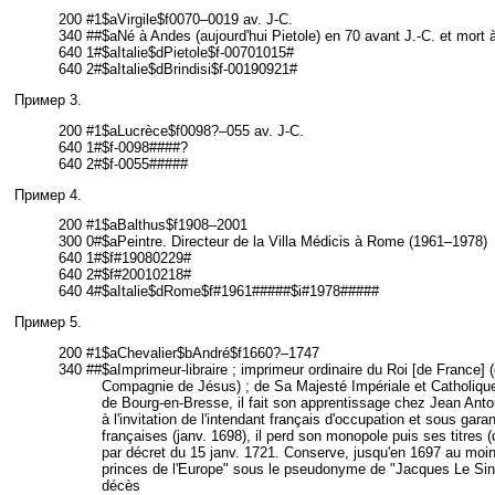
200 #1$aVirgile$f0070–0019 av. J-C.
340 ##$aNé à Andes (aujourd'hui Pietole) en 70 avant J.-C. et mort à
640 1#$aItalie$dPietole$f-00701015#
640 2#$aItalie$dBrindisi$f-00190921#
Пример 3.
200 #1$aLucrèce$f0098?–055 av. J-C.
640 1#$f-0098####?
640 2#$f-0055#####
Пример 4.
200 #1$aBalthus$f1908–2001
300 0#$aPeintre. Directeur de la Villa Médicis à Rome (1961–1978)
640 1#$f#19080229#
640 2#$f#20010218#
640 4#$aItalie$dRome$f#1961#####$i#1978#####
Пример 5.
200 #1$aChevalier$bAndré$f1660?–1747
340 ##
$aImprimeur-libraire ; imprimeur ordinaire du Roi [de France] (
Compagnie de Jésus) ; de Sa Majesté Impériale et Catholiqu
de Bourg-en-Bresse, il fait son apprentissage chez Jean Antoi
à l'invitation de l'intendant français d'occupation et sous gar
françaises (janv. 1698), il perd son monopole puis ses titres (
par décret du 15 janv. 1721. Conserve, jusqu'en 1697 au moins,
princes de l'Europe" sous le pseudonyme de "Jacques Le Sincèr
décès