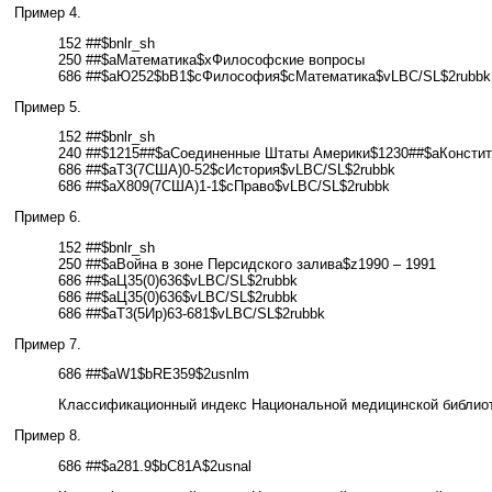
Пример 4.
152 ##$bnlr_sh
250 ##$aМатематика$xФилософские вопросы
686 ##$aЮ252$bВ1$cФилософия$cМатематика$vLBC/SL$2rubbk
Пример 5.
152 ##$bnlr_sh
240 ##$1215##$aСоединенные Штаты Америки$1230##$aКонсти
686 ##$aТ3(7США)0-52$cИстория$vLBC/SL$2rubbk
686 ##$aХ809(7США)1-1$cПраво$vLBC/SL$2rubbk
Пример 6.
152 ##$bnlr_sh
250 ##$aВойна в зоне Персидского залива$z1990 – 1991
686 ##$aЦ35(0)636$vLBC/SL$2rubbk
686 ##$aЦ35(0)636$vLBC/SL$2rubbk
686 ##$aТ3(5Ир)63-681$vLBC/SL$2rubbk
Пример 7.
686 ##$aW1$bRE359$2usnlm
Классификационный индекс Национальной медицинской библио
Пример 8.
686 ##$a281.9$bC81A$2usnal