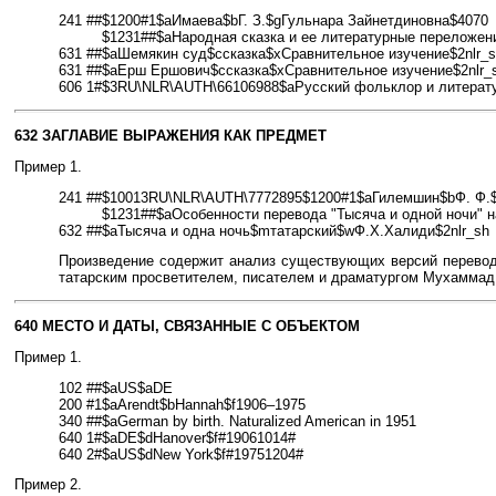
241 ##
$1200#1$aИмаева$bГ. З.$gГульнара Зайнетдиновна$4070
$1231##$aНародная сказка и ее литературные переложен
631 ##
$aШемякин суд$cсказка$xСравнительное изучение$2nlr_
631 ##
$aЕрш Ершович$cсказка$xСравнительное изучение$2nlr_
606 1#$3RU\NLR\AUTH\66106988$aРусский фольклор и литерату
632 ЗАГЛАВИЕ ВЫРАЖЕНИЯ КАК ПРЕДМЕТ
Пример 1.
241 ##
$10013RU\NLR\AUTH\7772895$1200#1$aГилемшин$bФ. Ф.
$1231##$aОсобенности перевода "Тысяча и одной ночи" на
632 ##
$aТысяча и одна ночь$mтатарский$wФ.Х.Халиди$2nlr_sh
Произведение содержит анализ существующих версий перевод
татарским просветителем, писателем и драматургом Мухаммад
640 МЕСТО И ДАТЫ, СВЯЗАННЫЕ С ОБЪЕКТОМ
Пример 1.
102 ##$aUS$aDE
200 #1$aArendt$bHannah$f1906–1975
340 ##$aGerman by birth. Naturalized American in 1951
640 1#$aDE$dHanover$f#19061014#
640 2#$aUS$dNew York$f#19751204#
Пример 2.