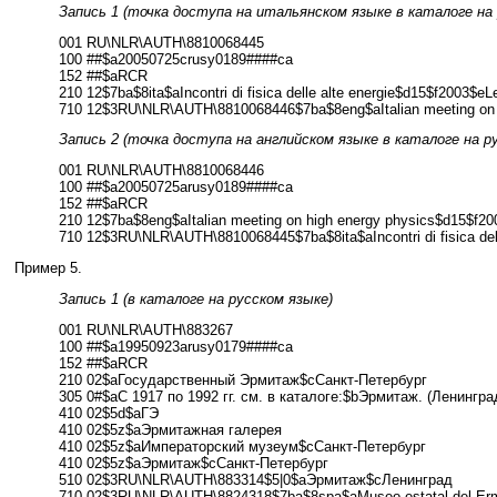
Запись 1 (точка доступа на итальянском языке в каталоге на
001 RU\NLR\AUTH\8810068445
100 ##$a20050725crusy0189####ca
152 ##$aRCR
210 12$7ba$8ita$aIncontri di fisica delle alte energie$d15$f2003$e
710 12$3RU\NLR\AUTH\8810068446$7ba$8eng$aItalian meeting on 
Запись 2 (точка доступа на английском языке в каталоге на р
001 RU\NLR\AUTH\8810068446
100 ##$a20050725arusy0189####ca
152 ##$aRCR
210 12$7ba$8eng$aItalian meeting on high energy physics$d15$f2
710 12$3RU\NLR\AUTH\8810068445$7ba$8ita$aIncontri di fisica del
Пример 5.
Запись 1 (в каталоге на русском языке)
001 RU\NLR\AUTH\883267
100 ##$a19950923arusy0179####ca
152 ##$aRCR
210 02$aГосударственный Эрмитаж$cСанкт-Петербург
305 0#$aС 1917 по 1992 гг. см. в каталоге:$bЭрмитаж. (Ленингра
410 02$5d$aГЭ
410 02$5z$aЭрмитажная галерея
410 02$5z$aИмператорский музеум$cСанкт-Петербург
410 02$5z$aЭрмитаж$cСанкт-Петербург
510 02$3RU\NLR\AUTH\883314$5|0$aЭрмитаж$cЛенинград
710 02$3RU\NLR\AUTH\8824318$7ba$8spa$aMuseo estatal del Erm