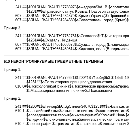
241 ##
$1001RU\NLR\AUTH\7786976$aФедоров$bА. В.$cполитол
$1231##$aПравовой статус Крыма. Правовой статус Сева
607 ##$3RU\NLR\AUTH\661284579$aКрым (Украина)$xПравовой с
607 ##$3RU\NLR\AUTH\661284580$aСевастополь, город (Крым)$x
Пример 3.
241 ##
$1001RU\NLR\AUTH\7752751$aСоколова$bТ.$cисторик-кр
$1231##$aСуздаль. Кидекша
607 ##$3RU\NLR\AUTH\661068678$aСуздаль, город (Владимирск
607 ##$3RU\NLR\AUTH\661469314$aКидекша, село (Владимирска
610 НЕКОНТРОЛИРУЕМЫЕ ПРЕДМЕТНЫЕ ТЕРМИНЫ
Пример 1.
241 ##
$1001RU\NLR\AUTH\772621$1200#1$aФрейд$bЗ.$f1856–19
$1231##$aПо ту сторону принципа удовольствия
610 0#
$aПсихология$aПсихика$aПсихические процессы$aУдовол
$aМассовидные явления психики$aПсихоанализ
Пример 2.
241 ##
$1200#1$aПинкер$bС.$gСтивен$4070$1231##$aЯзык как и
610 1#
$aанглийский язык$aязыковые системы$aкогнитивистика
$aповеденческая теория$aбихевиоризм$aХомский Ноам$a
$aпиджин$aпсихолингвистика$aлингвистическая прагмат
610 2#
$aорфография$aграмматика$aчасти речи$aлексикология