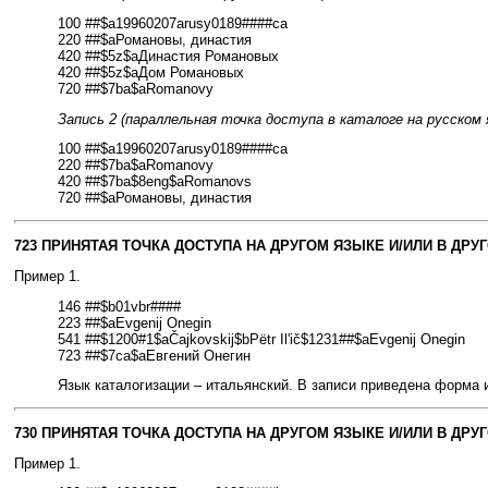
100 ##$a19960207arusy0189####ca
220 ##$aРомановы, династия
420 ##$5z$aДинастия Романовых
420 ##$5z$aДом Романовых
720 ##$7ba$aRomanovy
Запись 2 (параллельная точка доступа в каталоге на русском 
100 ##$a19960207arusy0189####ca
220 ##$7ba$aRomanovy
420 ##$7ba$8eng$aRomanovs
720 ##$aРомановы, династия
723 ПРИНЯТАЯ ТОЧКА ДОСТУПА НА ДРУГОМ ЯЗЫКЕ И/ИЛИ В ДРУ
Пример 1.
146 ##$b01vbr####
223 ##$aEvgenij Onegin
541 ##$1200#1$aČajkovskij$bPëtr Il'ič$1231##$aEvgenij Onegin
723 ##$7ca$aЕвгений Онегин
Язык каталогизации – итальянский. В записи приведена форма
730 ПРИНЯТАЯ ТОЧКА ДОСТУПА НА ДРУГОМ ЯЗЫКЕ И/ИЛИ В ДРУ
Пример 1.