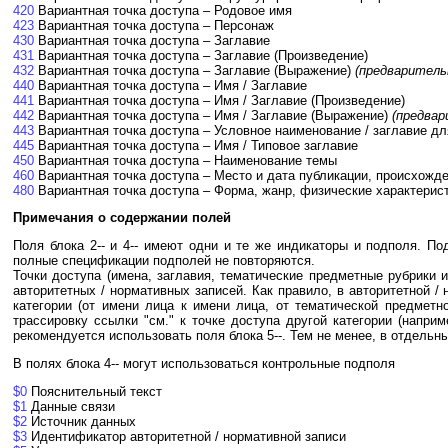
420
Вариантная точка доступа – Родовое имя
423
Вариантная точка доступа – Персонаж
430
Вариантная точка доступа – Заглавие
431
Вариантная точка доступа – Заглавие (Произведение)
432
Вариантная точка доступа – Заглавие (Выражение)
(предваритель
440
Вариантная точка доступа – Имя / Заглавие
441
Вариантная точка доступа – Имя / Заглавие (Произведение)
442
Вариантная точка доступа – Имя / Заглавие (Выражение)
(предвар
443
Вариантная точка доступа – Условное наименование / заглавие дл
445
Вариантная точка доступа – Имя / Типовое заглавие
450
Вариантная точка доступа – Наименование темы
460
Вариантная точка доступа – Место и дата публикации, происхожден
480
Вариантная точка доступа – Форма, жанр, физические характерис
Примечания о содержании полей
Поля блока 2-- и 4-- имеют одни и те же индикаторы и подполя. По
полные спецификации подполей не повторяются.
Точки доступа (имена, заглавия, тематические предметные рубрики и 
авторитетных / нормативных записей. Как правило, в авторитетной 
категории (от имени лица к имени лица, от тематической предметно
трассировку ссылки "см." к точке доступа другой категории (напри
рекомендуется использовать поля блока 5--. Тем не менее, в отдельн
В полях блока 4-- могут использоваться контрольные подполя
$0
Пояснительный текст
$1
Данные связи
$2
Источник данных
$3
Идентификатор авторитетной / нормативной записи