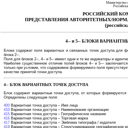
Министерство 
Российска
РОССИЙСКИЙ КО
ПРЕДСТАВЛЕНИЯ АВТОРИТЕТНЫХ/НОР
(российс
4-- и 5-- БЛОКИ ВАРИАН
Блоки содержат поля вариантных и связанных точек доступа для фор
блока 2--.
Поля для блоков 2--, 4-- и 5-- имеют одни и те же индикаторы и иден
Наиболее существенное отличие полей блоков 4-- и 5--- заключается
только при условии, что содержимое формируемого поля присутствует в
качестве принятой точки доступа.
4-- БЛОК ВАРИАНТНЫХ ТОЧЕК ДОСТУПА
Блок содержит вариантные точки доступа, от которых формируются сс
Определены следующие поля:
400
Вариантная точка доступа – Имя лица
410
Вариантная точка доступа – Наименование организации
415
Вариантная точка доступа – Географическое название
416
Вариантная точка доступа – Торговая марка
417
Вариантная точка доступа – Эмблема типографа / издателя
419
Вариантная точка доступа – Структурированное географическое и