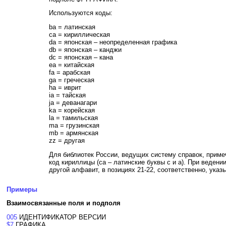
Используются коды:
ba = латинская
ca = кириллическая
da = японская – неопределенная графика
db = японская – канджи
dc = японская – кана
ea = китайская
fa = арабская
ga = греческая
ha = иврит
ia = тайская
ja = деванагари
ka = корейская
la = тамильская
ma = грузинская
mb = армянская
zz = другая
Для библиотек России, ведущих систему справок, примеч
код кириллицы (ca – латинские буквы c и a). При веден
другой алфавит, в позициях 21-22, соответственно, указ
Примеры
Взаимосвязанные поля и подполя
005
ИДЕНТИФИКАТОР ВЕРСИИ
$7
ГРАФИКА