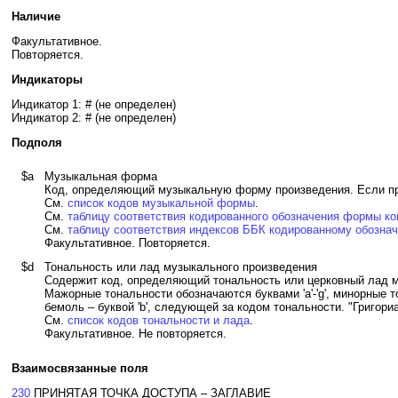
Наличие
Факультативное.
Повторяется.
Индикаторы
Индикатор 1: # (не определен)
Индикатор 2: # (не определен)
Подполя
$a
Музыкальная форма
Код, определяющий музыкальную форму произведения. Если пр
См.
список кодов музыкальной формы
.
См.
таблицу соответствия кодированного обозначения формы к
См.
таблицу соответствия индексов ББК кодированному обозн
Факультативное. Повторяется.
$d
Тональность или лад музыкального произведения
Содержит код, определяющий тональность или церковный лад м
Мажорные тональности обозначаются буквами 'a'-'g', минорные тона
бемоль – буквой 'b', следующей за кодом тональности. "Григориа
См.
список кодов тональности и лада
.
Факультативное. Не повторяется.
Взаимосвязанные поля
230
ПРИНЯТАЯ ТОЧКА ДОСТУПА – ЗАГЛАВИЕ