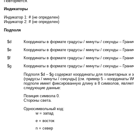
Повторяется.
Индикаторы
Индикатор 1: # (не определен)
Индикатор 2: # (не определен)
Подполя
$d
Координаты в формате градусы / минуты / секунды – Грани
$e
Координаты в формате градусы / минуты / секунды – Грани
$f
Координаты в формате градусы / минуты / секунды – Грани
$g
Координаты в формате градусы / минуты / секунды – Гран
Подполя $d – $g содержат координаты для планетарных и 
(градусы / минуты / секунды) (см. пример 5 – координаты 
подполе имеет фиксированную длину в 8 символов, являет
следующие данные:
Позиция символа 0.
Стороны света.
Односимвольный код:
w = запад
e = восток
n = север