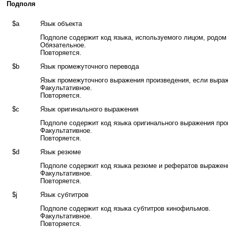
Подполя
$a
Язык объекта
Подполе содержит код языка, используемого лицом, родом 
Обязательное.
Повторяется.
$b
Язык промежуточного перевода
Язык промежуточного выражения произведения, если выраж
Факультативное.
Повторяется.
$c
Язык оригинального выражения
Подполе содержит код языка оригинального выражения про
Факультативное.
Повторяется.
$d
Язык резюме
Подполе содержит код языка резюме и рефератов выражен
Факультативное.
Повторяется.
$j
Язык субтитров
Подполе содержит код языка субтитров кинофильмов.
Факультативное.
Повторяется.