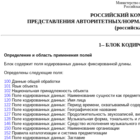
Министерство 
Российска
РОССИЙСКИЙ КО
ПРЕДСТАВЛЕНИЯ АВТОРИТЕТНЫХ/НОР
(российс
1-- БЛОК КОД
Определение и область применения полей
Блок содержит поля кодированных данных фиксированной длины.
Определены следующие поля:
100
Данные общей обработки
101
Язык объекта
102
Национальная принадлежность объекта
106
Поле кодированных данных: Наименование сущности как предметн
120
Поле кодированных данных: Имя лица
122
Поле кодированных данных: Период времени, охватываемый соде
123
Поле кодированных данных: Географическое название
127
Поле кодированных данных: Продолжительность звукозаписей, ви
128
Поле кодированных данных: Музыкальная форма, тональность и 
146
Поле кодированных данных: Cредство исполнения музыкального 
150
Поле кодированных данных: Наименование организации
152
Правила каталогизации и система предметизации
154
Поле кодированных данных: Заглавие