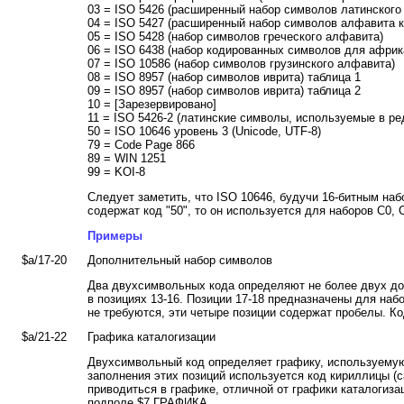
03 = ISO 5426 (расширенный набор символов латинского
04 = ISO 5427 (расширенный набор символов алфавита 
05 = ISO 5428 (набор символов греческого алфавита)
06 = ISO 6438 (набор кодированных символов для африк
07 = ISO 10586 (набор символов грузинского алфавита)
08 = ISO 8957 (набор символов иврита) таблица 1
09 = ISO 8957 (набор символов иврита) таблица 2
10 = [Зарезервировано]
11 = ISO 5426-2 (латинские символы, используемые в ре
50 = ISO 10646 уровень 3 (Unicode, UTF-8)
79 = Code Page 866
89 = WIN 1251
99 = KOI-8
Следует заметить, что ISO 10646, будучи 16-битным на
содержат код "50", то он используется для наборов C0,
Примеры
$a/17-20
Дополнительный набор символов
Два двухсимвольных кода определяют не более двух до
в позициях 13-16. Позиции 17-18 предназначены для наб
не требуются, эти четыре позиции содержат пробелы. К
$a/21-22
Графика каталогизации
Двухсимвольный код определяет графику, используемую
заполнения этих позиций используется код кириллицы (са
приводиться в графике, отличной от графики каталогиза
подполе $7 ГРАФИКА.