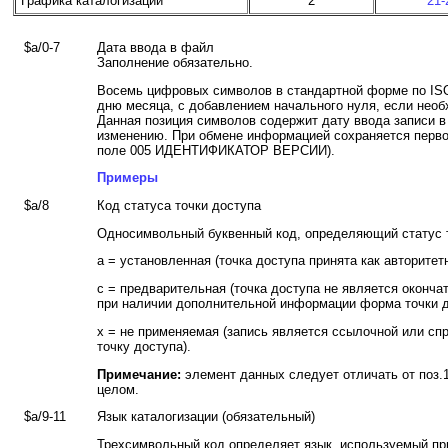
Графика каталогизации
2
21-
$a/0-7
Дата ввода в файл
Заполнение обязательно.
Восемь цифровых символов в стандартной форме по ISO 
дню месяца, с добавлением начального нуля, если необ
Данная позиция символов содержит дату ввода записи в
изменению. При обмене информацией сохраняется перво
поле 005 ИДЕНТИФИКАТОР ВЕРСИИ).
Примеры
$a/8
Код статуса точки доступа
Односимвольный буквенный код, определяющий статус то
a = установленная (точка доступа принята как авторитет
c = предварительная (точка доступа не является оконч
при наличии дополнительной информации форма точки д
x = не применяемая (запись является ссылочной или спр
точку доступа).
Примечание:
элемент данных следует отличать от поз.1
целом.
$a/9-11
Язык каталогизации (обязательный)
Трехсимвольный код определяет язык, используемый при