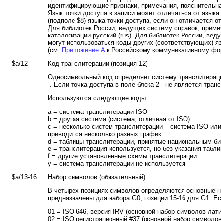
идентифицирующие признаки, примечания, пояснительна
Язык точки доступа в записи может отличаться от языка 
(подполе $8) языка точки доступа, если он отличается от
Для библиотек России, ведущих систему справок, примеч
каталогизации русский (rus). Для библиотек России, вед
могут использоваться коды других (соответствующих) я
(см.
Приложение A
к Российскому коммуникативному фор
$a/12
Код транслитерации (позиция 12)
Односимвольный код определяет систему транслитерации
-. Если точка доступа в поле блока 2-- не является тра
Используются следующие коды:
a = система транслитерации ISO
b = другая система (система, отличная от ISO)
c = несколько систем транслитерации – система ISO или 
приводится несколько разных график
d = таблицы транслитерации, принятые национальным 
e = транслитерация используется, но без указания табл
f = другие установленные схемы транслитерации
y = система транслитерации не используется
$a/13-16
Набор символов (обязательный)
В четырех позициях символов определяются основные н
предназначены для набора G0, позиции 15-16 для G1. Ес
01 = ISO 646, версия IRV (основной набор символов лат
02 = ISO регистрационный #37 (основной набор символо