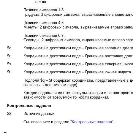
s = юг
Позиции символов 1-3.
Градусы. 3 цифровых символа, выравниваемые вправо зап
Позиции символов 4-5.
Минуты. 2 цифровых символа, выравниваемые вправо запо
Позиции символов 6-7.
Секунды. 2 цифровых символа, выравниваемые вправо зап
$q
Координаты в десятичном виде – Граничная западная долго
$r
Координаты в десятичном виде – Граничная восточная долг
$s
Координаты в десятичном виде – Граничная северная широ
$t
Координаты в десятичном виде – Граничная южная широта
Подполя $q – $t содержат координаты, представленные в д
записаны в десятичном виде).
Каждое подполе является факультативным и не повторяетс
зависимости от требуемой точности координат.
Контрольные подполя
$2
Источник данных
См. описаниее в разделе
"Контрольные подполя"
.