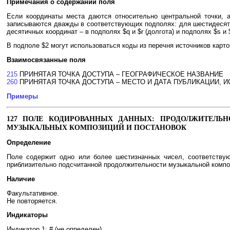
Примечания о содержании поля
Если координаты места даются относительно центральной точки, 
записываются дважды в соответствующих подполях: для шестидесятер
десятичных координат – в подполях $q и $r (долгота) и подполях $s и $
В подполе $2 могут использоваться коды из перечня источников кар
Взаимосвязанные поля
215
ПРИНЯТАЯ ТОЧКА ДОСТУПА – ГЕОГРАФИЧЕСКОЕ НАЗВАНИЕ
260
ПРИНЯТАЯ ТОЧКА ДОСТУПА – МЕСТО И ДАТА ПУБЛИКАЦИИ, ИС
Примеры
127 ПОЛЕ КОДИРОВАННЫХ ДАННЫХ: ПРОДОЛЖИТЕЛЬНО
МУЗЫКАЛЬНЫХ КОМПОЗИЦИЙ И ПОСТАНОВОК
Определение
Поле содержит одно или более шестизначных чисел, соответствую
приблизительно подсчитанной продолжительности музыкальной компози
Наличие
Факультативное.
Не повторяется.
Индикаторы
Индикатор 1: # (не определен)