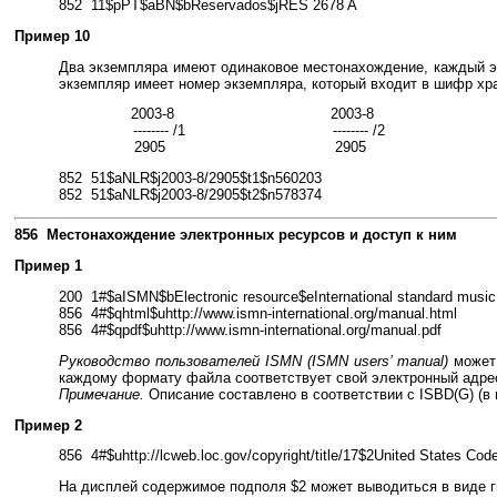
852 11$pPT$aBN$bReservados$jRES 2678 A
Пример 10
Два экземпляра имеют одинаковое местонахождение, каждый эк
экземпляр имеет номер экземпляра, который входит в шифр хра
2003-8
2003-8
-------- /1
-------- /2
2905
2905
852 51$aNLR$j2003-8/2905$t1$n560203
852 51$aNLR$j2003-8/2905$t2$n578374
856 Местонахождение электронных ресурсов и доступ к ним
Пример 1
200 1#$aISMN$bElectronic resource$eInternational standard music
856 4#$qhtml$uhttp://www.ismn-international.org/manual.html
856 4#$qpdf$uhttp://www.ismn-international.org/manual.pdf
Руководство пользователей ISMN (ISMN users’ manual)
может 
каждому формату файла соответствует свой электронный адре
Примечание.
Описание составлено в соответствии с ISBD(G) (в
Пример 2
856 4#$uhttp://lcweb.loc.gov/copyright/title/17$2United States Code
На дисплей содержимое подполя $2 может выводиться в виде г