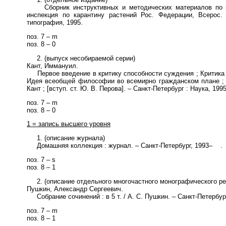
Сборник инструктивных и методических материалов по кара
инспекция по карантину растений Рос. Федерации, Всерос. 
типография, 1995.
поз. 7 – m
поз. 8 – 0
2. (выпуск несобираемой серии)
Кант, Иммануил.
Первое введение в критику способности суждения ; Критика 
Идея всеобщей философии во всемирно гражданском плане ; К
Кант ; [вступ. ст. Ю. В. Перова]. – Санкт-Петербург : Наука, 199
поз. 7 – m
поз. 8 – 0
1 = запись высшего уровня
1. (описание журнала)
Домашняя коллекция : журнал. – Санкт-Петербург, 1993– .
поз. 7 – s
поз. 8 – 1
2. (описание отдельного многочастного монографического ре
Пушкин, Александр Сергеевич.
Собрание сочинений : в 5 т. / А. С. Пушкин. – Санкт-Петербур
поз. 7 – m
поз. 8 – 1