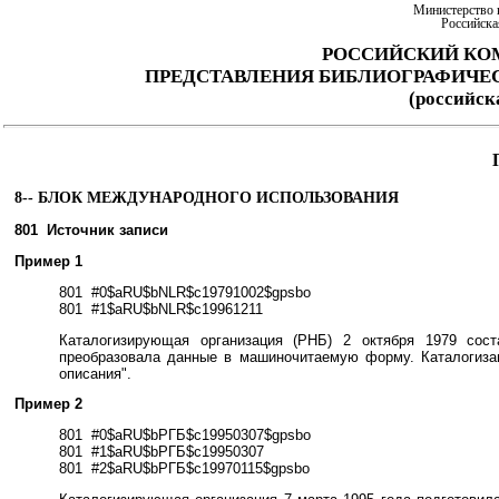
Министерство 
Российска
РОССИЙСКИЙ КО
ПРЕДСТАВЛЕНИЯ БИБЛИОГРАФИЧЕ
(российс
8-- БЛОК МЕЖДУНАРОДНОГО ИСПОЛЬЗОВАНИЯ
801 Источник записи
Пример 1
801 #0$aRU$bNLR$c19791002$gpsbo
801 #1$aRU$bNLR$c19961211
Каталогизирующая организация (РНБ) 2 октября 1979 сост
преобразовала данные в машиночитаемую форму. Каталогизац
описания".
Пример 2
801 #0$aRU$bРГБ$c19950307$gpsbo
801 #1$aRU$bРГБ$c19950307
801 #2$aRU$bРГБ$c19970115$gpsbo