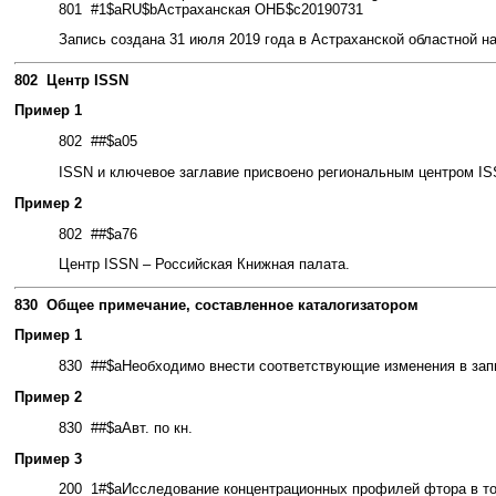
801 #1$aRU$bАстраханская ОНБ$c20190731
Запись создана 31 июля 2019 года в Астраханской областной на
802 Центр ISSN
Пример 1
802 ##$a05
ISSN и ключевое заглавие присвоено региональным центром IS
Пример 2
802 ##$a76
Центр ISSN – Российская Книжная палата.
830 Общее примечание, составленное каталогизатором
Пример 1
830 ##$aНеобходимо внести соответствующие изменения в зап
Пример 2
830 ##$aАвт. по кн.
Пример 3
200 1#
$aИсследование концентрационных профилей фтора в тон