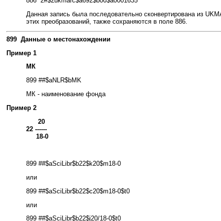
886 2#$2ukmarc$a692$b00$a0001635
Данная запись была последовательно сконвертирована из UKM
этих преобразований, также сохраняются в поле 886.
899 Данные о местонахождении
Пример 1
МК
899 ##$aNLR$bMK
МК - наименование фонда
Пример 2
20
22 ------
18-0
899 ##$aSciLibr$b22$k20$m18-0
или
899 ##$aSciLibr$b22$c20$m18-0$t0
или
899 ##$aSciLibr$b22$j20/18-0$t0