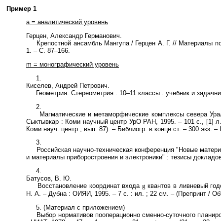
Пример 1
a = аналитический уровень
Герцен, Александр Германович.
Крепостной ансамбль Мангупа / Герцен А. Г. // Материалы по 
1. – С. 87–166.
m = монографический уровень
1.
Киселев, Андрей Петрович.
Геометрия. Стереометрия : 10–11 классы : учебник и задачник / 
2.
Магматические и метаморфические комплексы севера Урала : [с
Сыктывкар : Коми научный центр УрО РАН, 1995. – 101 с., [1] л. 
Коми науч. центр ; вып. 87). – Библиогр. в конце ст. – 300 экз. –
3.
Российская научно-техническая конференция "Новые материалы
и материалы приборостроения и электроники" : тезисы докладов
4.
Батусов, В. Ю.
Восстановление координат входа
квантов в ливневый год
g
Н. А. – Дубна : ОИЯИ, 1995. – 7 с. : ил. ; 22 см. – (Препринт / О
5. (Материал с приложением)
Выбор нормативов пооперационно сменно-суточного планирован