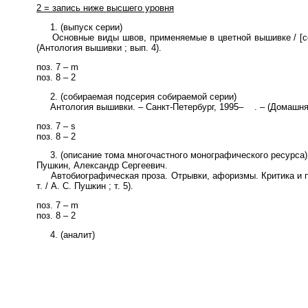
2 = запись ниже высшего уровня
1. (выпуск серии)
Основные виды швов, применяемые в цветной вышивке / [сост. 
(Антология вышивки ; вып. 4).
поз. 7 – m
поз. 8 – 2
2. (собираемая подсерия собираемой серии)
Антология вышивки. – Санкт-Петербург, 1995– . – (Домашняя
поз. 7 – s
поз. 8 – 2
3. (описание тома многочастного монографического ресурса)
Пушкин, Александр Сергеевич.
Автобиографическая проза. Отрывки, афоризмы. Критика и пуб
т. / А. С. Пушкин ; т. 5).
поз. 7 – m
поз. 8 – 2
4. (аналит)