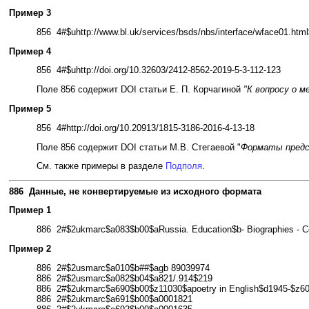
Пример 3
856 4#$uhttp://www.bl.uk/services/bsds/nbs/interface/wface01.html
Пример 4
856 4#$uhttp://doi.org/10.32603/2412-8562-2019-5-3-112-123
Поле 856 содержит DOI статьи Е. П. Корчагиной
"К вопросу о 
Пример 5
856 4#http://doi.org/10.20913/1815-3186-2016-4-13-18
Поле 856 содержит DOI статьи М.В. Стегаевой "
Форматы предс
См. также примеры в разделе
Подполя
.
886 Данные, не конвертируемые из исходного формата
Пример 1
886 2#$2ukmarc$a083$b00$aRussia. Education$b- Biographies - Co
Пример 2
886 2#$2usmarc$a010$b##$agb 89039974
886 2#$2usmarc$a082$b04$a821/.914$219
886 2#$2ukmarc$a690$b00$z11030$apoetry in English$d1945-$z60
886 2#$2ukmarc$a691$b00$a0001821