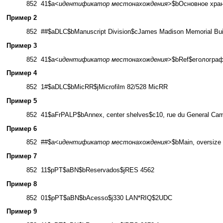
852 41$a<
идентификатор местонахождения
>$bОсновное хра
Пример 2
852 ##$aDLC$bManuscript Division$cJames Madison Memorial Buil
Пример 3
852 41$a<
идентификатор местонахождения
>$bRef$eголограф
Пример 4
852 1#$aDLC$bMicRR$jMicrofilm 82/528 MicRR
Пример 5
852 41$aFrPALP$bAnnex, center shelves$c10, rue du General Cam
Пример 6
852 ##$a<
идентификатор местонахождения
>$bMain, oversize 
Пример 7
852 11$pPT$aBN$bReservados$jRES 4562
Пример 8
852 01$pPT$aBN$bAcesso$j330 LAN*RIQ$2UDC
Пример 9