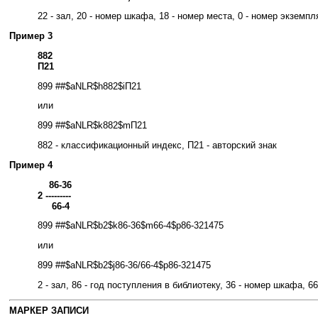
22 - зал, 20 - номер шкафа, 18 - номер места, 0 - номер экземпл
Пример 3
882
П21
899 ##$aNLR$h882$iП21
или
899 ##$aNLR$k882$mП21
882 - классификационный индекс, П21 - авторский знак
Пример 4
86-36
2 ---------
66-4
899 ##$aNLR$b2$k86-36$m66-4$p86-321475
или
899 ##$aNLR$b2$j86-36/66-4$p86-321475
2 - зал, 86 - год поступления в библиотеку, 36 - номер шкафа, 
МАРКЕР ЗАПИСИ