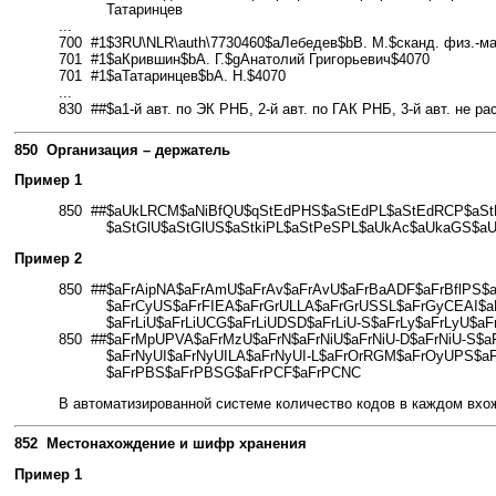
Татаринцев
...
700 #1$3RU\NLR\auth\7730460$aЛебедев$bВ. М.$cканд. физ.-ма
701 #1$aКрившин$bА. Г.$gАнатолий Григорьевич$4070
701 #1$aТатаринцев$bА. Н.$4070
...
830 ##$a1-й авт. по ЭК РНБ, 2-й авт. по ГАК РНБ, 3-й авт. не ра
850 Организация – держатель
Пример 1
850 ##
$aUkLRCM$aNiBfQU$qStEdPHS$aStEdPL$aStEdRCP$aSt
$aStGlU$aStGlUS$aStkiPL$aStPeSPL$aUkAc$aUkaGS$a
Пример 2
850 ##
$aFrAipNA$aFrAmU$aFrAv$aFrAvU$aFrBaADF$aFrBflPS$
$aFrCyUS$aFrFIEA$aFrGrULLA$aFrGrUSSL$aFrGyCEAI$a
$aFrLiU$aFrLiUCG$aFrLiUDSD$aFrLiU-S$aFrLy$aFrLyU
850 ##
$aFrMpUPVA$aFrMzU$aFrN$aFrNiU$aFrNiU-D$aFrNiU-S$
$aFrNyUI$aFrNyUILA$aFrNyUI-L$aFrOrRGM$aFrOyUPS$
$aFrPBS$aFrPBSG$aFrPCF$aFrPCNC
В автоматизированной системе количество кодов в каждом вхож
852 Местонахождение и шифр хранения
Пример 1