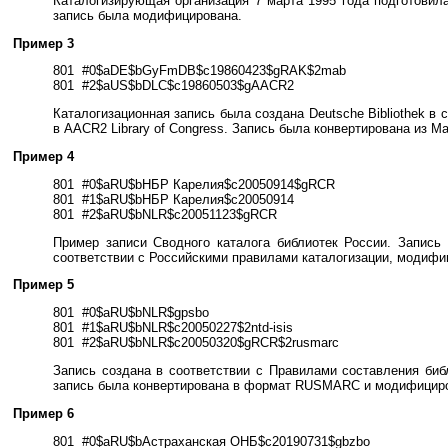
Каталогизирующая организация 7 марта 1995 года подготовила
запись была модифицирована.
Пример 3
801 #0$aDE$bGyFmDB$c19860423$gRAK$2mab
801 #2$aUS$bDLC$c19860503$gAACR2
Каталогизационная запись была создана Deutsche Bibliothek в со
в AACR2 Library of Congress. Запись была конвертирована из Masc
Пример 4
801 #0$aRU$bНБР Карелия$c20050914$gRCR
801 #1$aRU$bНБР Карелия$c20050914
801 #2$aRU$bNLR$c20051123$gRCR
Пример записи Сводного каталога библиотек России. Запись 
соответствии с Российскими правилами каталогизации, модифиц
Пример 5
801 #0$aRU$bNLR$gpsbo
801 #1$aRU$bNLR$c20050227$2ntd-isis
801 #2$aRU$bNLR$c20050320$gRCR$2rusmarc
Запись создана в соответствии с Правилами составления библ
запись была конвертирована в формат RUSMARC и модифициров
Пример 6
801 #0$aRU$bАстраханская ОНБ$c20190731$gbzbo