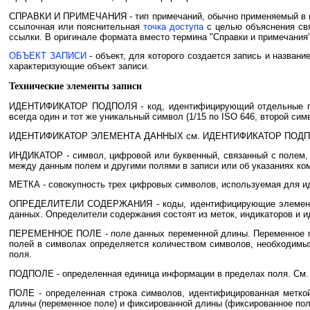
СПРАВКИ И ПРИМЕЧАНИЯ - тип примечаний, обычно применяемый в ката
ссылочная или пояснительная
точка доступа
с целью объяснения св
ссылки. В оригинале формата вместо термина "Справки и примечания"
ОБЪЕКТ ЗАПИСИ
- объект, для которого создается запись и название
характеризующие объект записи.
Технические элементы записи
ИДЕНТИФИКАТОР ПОДПОЛЯ - код, идентифицирующий отдельные подп
всегда один и тот же уникальный символ (1/15 по ISO 646, второй си
ИДЕНТИФИКАТОР ЭЛЕМЕНТА ДАННЫХ см. ИДЕНТИФИКАТОР ПОДП
ИНДИКАТОР - символ, цифровой или буквенный, связанный с полем
между данным полем и другими полями в записи или об указаниях к
МЕТКА - совокупность трех цифровых символов, используемая для и
ОПРЕДЕЛИТЕЛИ СОДЕРЖАНИЯ - коды, идентифицирующие элементы 
данных. Определители содержания состоят из меток, индикаторов и 
ПЕРЕМЕННОЕ ПОЛЕ - поле данных переменной длины. Переменное пол
полей в символах определяется количеством символов, необходимых
поля.
ПОДПОЛЕ - определенная единица информации в пределах поля. См.
ПОЛЕ - определенная строка символов, идентифицированная метко
длины (переменное поле) и фиксированной длины (фиксированное пол