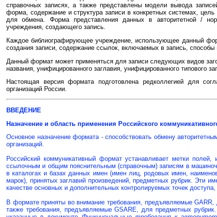
справочных записях, а также представлены модели вывода записе
форма, содержание и структура записи в конкретных системах, цел
для обмена. Форма представления данных в авторитетной / но
учреждения, создающего запись.
Каждое библиографирующее учреждение, использующее данный форм
создания записи, содержание ссылок, включаемых в запись, способы
Данный формат может применяться для записи следующих видов загол
названия, унифицированного заглавия, унифицированного типового за
Настоящая версия формата подготовлена редколлегией для согл
организаций России.
ВВЕДЕНИЕ
Назначение и область применения Российского коммуникативног
Основное назначение формата - способствовать обмену авторитетн
организаций.
Российский коммуникативный формат устанавливает метки полей, 
ссылочным и общим пояснительным (справочным) записям в машиноч
в каталогах и базах данных имен (имен лиц, родовых имен, наимено
марок), принятых заглавий произведений, предметных рубрик. Эти и
качестве основных и дополнительных контролируемых точек доступа, т
В формате приняты во внимание требования, предъявляемые GARR, д
также требования, предъявляемые GSARE, для предметных рубрик. 
указанные в документе
Функциональные требования к авторитет