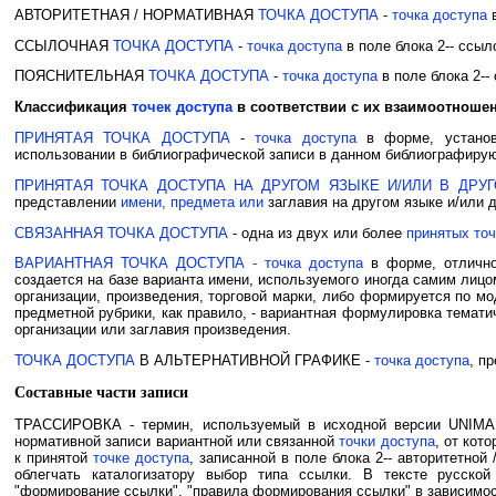
АВТОРИТЕТНАЯ / НОРМАТИВНАЯ
ТОЧКА ДОСТУПА
-
точка доступа
в
ССЫЛОЧНАЯ
ТОЧКА ДОСТУПА
-
точка доступа
в поле блока 2-- ссыл
ПОЯСНИТЕЛЬНАЯ
ТОЧКА ДОСТУПА
-
точка доступа
в поле блока 2--
Классификация
точек доступа
в соответствии с их взаимоотноше
ПРИНЯТАЯ ТОЧКА ДОСТУПА
-
точка доступа
в форме, установ
использовании в библиографической записи в данном библиографир
ПРИНЯТАЯ ТОЧКА ДОСТУПА НА ДРУГОМ ЯЗЫКЕ И/ИЛИ В ДРУГ
представлении
имени, предмета или
заглавия на другом языке и/или 
СВЯЗАННАЯ ТОЧКА ДОСТУПА
- одна из двух или более
принятых точ
ВАРИАНТНАЯ ТОЧКА ДОСТУПА - точка доступа
в форме, отлично
создается на базе варианта имени, используемого иногда самим лиц
организации, произведения, торговой марки, либо формируется по м
предметной рубрики, как правило, - вариантная формулировка темати
организации или заглавия произведения.
ТОЧКА ДОСТУПА
В АЛЬТЕРНАТИВНОЙ ГРАФИКЕ -
точка доступа
, п
Составные части записи
ТРАССИРОВКА - термин, используемый в исходной версии UNIMAR
нормативной записи вариантной или связанной
точки доступа
, от кот
к принятой
точке доступа
, записанной в поле блока 2-- авторитетно
облегчать каталогизатору выбор типа ссылки. В тексте русско
"формирование ссылки", "правила формирования ссылки" в зависимост