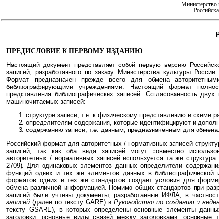
Министерство 
Российска
ПРЕДИСЛОВИЕ К ПЕРВОМУ ИЗДАНИЮ
Настоящий документ представляет собой первую версию Российско
записей, разработанного по заказу Министерства культуры России
Формат предназначен прежде всего для обмена авторитетны
библиографирующими учреждениями. Настоящий формат полност
представления библиографических записей. Согласованность дву
машиночитаемых записей:
структуре записи, т.е. к физическому представлению и схеме 
определителям содержания, которые идентифицируют и допол
содержанию записи, т.е. данным, предназначенным для обмена
Российский формат для авторитетных / нормативных записей структ
записей, так как оба вида записей могут совместно использо
авторитетных / нормативных записей используется та же структура 
2709). Для одинаковых элементов данных определители содержани
функций одних и тех же элементов данных в библиографической и 
форматов одних и тех же стандартов создает условия для форми
обмена различной информацией. Помимо общих стандартов при разр
записей были учтены документы, разработанные ИФЛА, в частнос
записей
(далее по тексту GARE) и
Руководство по созданию и вед
тексту GSARE), в которых определены основные элементы данных
заголовки, основные виды связей между заголовками, основные 