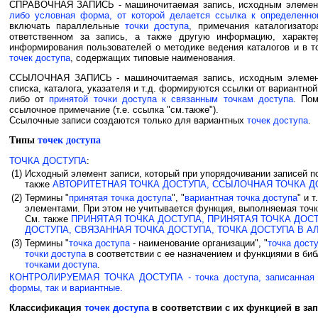
СПРАВОЧНАЯ ЗАПИСЬ - машиночитаемая запись, исходным элемен
либо условная форма, от которой делается ссылка к определенно
включать параллельные
точки доступа
, примечания каталогизато
ответственном за запись, а также другую информацию, характ
информирования пользователей о методике ведения каталогов и в т
точек доступа
, содержащих типовые наименования.
ССЫЛОЧНАЯ ЗАПИСЬ - машиночитаемая запись, исходным элемен
списка, каталога, указателя и т.д. формируются ссылки от вариантно
либо от
принятой точки доступа к связанным точкам доступа
. Пом
ссылочное примечание (т.е. ссылка "см.также").
Ссылочные записи создаются только для вариантных
точек доступа
.
Типы
точек доступа
ТОЧКА ДОСТУПА
:
(1)
Исходный элемент записи, который при упорядочивании записей по
также
АВТОРИТЕТНАЯ ТОЧКА ДОСТУПА, ССЫЛОЧНАЯ ТОЧКА Д
(2)
Термины "
принятая точка доступа
", "
вариантная точка доступа
" и 
элементами. При этом не учитывается функция, выполняемая точко
См. также
ПРИНЯТАЯ ТОЧКА ДОСТУПА, ПРИНЯТАЯ ТОЧКА ДОСТ
ДОСТУПА, СВЯЗАННАЯ ТОЧКА ДОСТУПА, ТОЧКА ДОСТУПА В 
(3)
Термины "
точка доступа
- наименование организации", "
точка дост
точки доступа
в соответствии с ее назначением и функциями в биб
точками доступа
.
КОНТРОЛИРУЕМАЯ ТОЧКА ДОСТУПА - точка доступа, записанная в 
формы, так и вариантные.
Классификация
точек доступа
в соответствии с их функцией в за