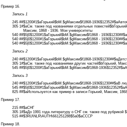
Пример 16.
Запись 1
245 ##$1200#1$aГорький$bМ.$gМаксим$f1868-1936$12352#$aАвто
305 1#
$aСм. также под названиями отдельных повестей$bГорький,
Максим, 1868 - 1936. Мои университеты
540 ##$5|0$1200#1$aГорький$bМ.$gМаксим$f1868 - 1936$1230##$
540 ##$5|0$1200#1$aГорький$bМ.$gМаксим$f1868 - 1936$1230##$
540 ##$5|0$1200#1$aГорький$bМ.$gМаксим$f1868 - 1936$1230##$
Запись 2
240 ##$1200#1$aГорький$bМ.$gМаксим$f1868-1936$1230##$aДетс
305 1#$aСм. также под названиями других частей$bГорький, Макс
545 ##$5|0$1200#1$aГорький$bМ.$gМаксим$f1868-1936$12352#$a
Запись 3
240 ##$1200#1$aГорький$bМ.$gМаксим$f1868-1936$1230##$aВ л
545 ##$5|0$1200#1$aГорький$bМ.$gМаксим$f1868-1936$12352#$a
825 ##$aИспользуется как пример в записи Горький, Максим, 1868
Пример 17.
215 ##$aСНГ
305 1#$aДо 1991 года литературу о СНГ см. также под рубрикой
515 ##$3RU\NLR\AUTH\661251288$5a0$aСССР
Пример 18.