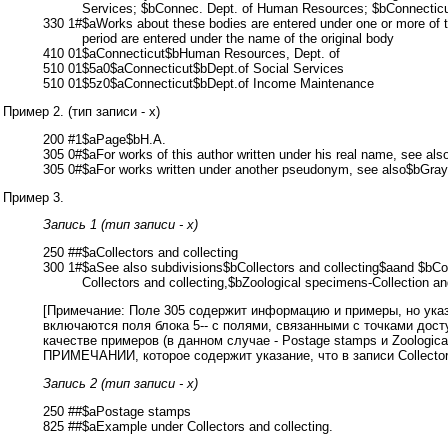
Services; $bConnec. Dept. of Human Resources; $bConnecticu
330 1#
$aWorks about these bodies are entered under one or more of th
period are entered under the name of the original body
410 01$aConnecticut$bHuman Resources, Dept. of
510 01$5a0$aConnecticut$bDept.of Social Services
510 01$5z0$aConnecticut$bDept.of Income Maintenance
Пример 2. (тип записи - x)
200 #1$aPage$bH.A.
305 0#$aFor works of this author written under his real name, see al
305 0#$aFor works written under another pseudonym, see also$bGray
Пример 3.
Запись 1 (тип записи - x)
250 ##$aCollectors and collecting
300 1#
$aSee also subdivisions$bCollectors and collecting$aand $bCo
Collectors and collecting,$bZoological specimens-Collection an
[Примечание: Поле 305 содержит информацию и примеры, но указа
включаются поля блока 5-- с полями, связанными с точками дост
качестве примеров (в данном случае - Postage stamps и Zoolo
ПРИМЕЧАНИИ, которое содержит указание, что в записи Collectors
Запись 2 (тип записи - x)
250 ##$aPostage stamps
825 ##$aExample under Collectors and collecting.