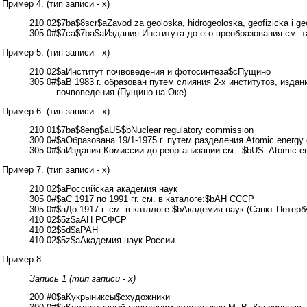
Пример 4. (тип записи - x)
210 02$7ba$8scr$aZavod za geoloska, hidrogeoloska, geofizicka i ge
305 0#$7ca$7ba$aИздания Института до его преобразования см. так
Пример 5. (тип записи - x)
210 02$aИнститут почвоведения и фотосинтеза$cПущино
305 0#
$aВ 1983 г. образован путем слияния 2-х институтов, изда
почвоведения (Пущино-на-Оке)
Пример 6. (тип записи - x)
210 01$7ba$8eng$aUS$bNuclear regulatory commission
300 0#$aОбразована 19/1-1975 г. путем разделения Atomic energy
305 0#$aИздания Комиссии до реорганизации см.: $bUS. Atomic en
Пример 7. (тип записи - x)
210 02$aРоссийская академия наук
305 0#$aC 1917 по 1991 гг. см. в каталоге:$bАН СССР
305 0#$aДо 1917 г. см. в каталоге:$bАкадемия наук (Санкт-Петерб
410 02$5z$aАН РСФСР
410 02$5d$aРАН
410 02$5z$aАкадемия наук России
Пример 8.
Запись 1 (тип записи - x)
200 #0$aКукрыниксы$cхудожники