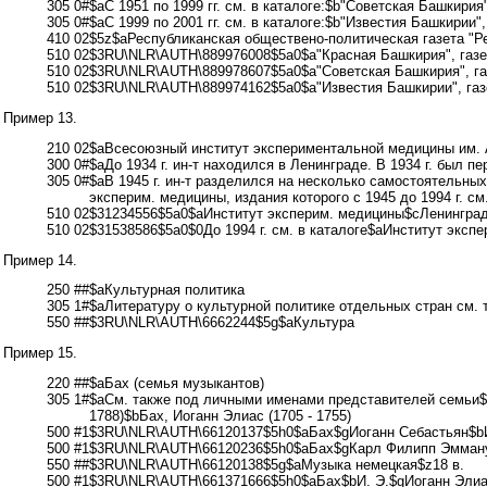
305 0#$aС 1951 по 1999 гг. см. в каталоге:$b"Советская Башкирия"
305 0#$aС 1999 по 2001 гг. см. в каталоге:$b"Известия Башкирии",
410 02$5z$aРеспубликанская обществено-политическая газета "
510 02$3RU\NLR\AUTH\889976008$5a0$a"Красная Башкирия", газ
510 02$3RU\NLR\AUTH\889978607$5a0$a"Советская Башкирия", г
510 02$3RU\NLR\AUTH\889974162$5a0$a"Известия Башкирии", га
Пример 13.
210 02$aВсесоюзный институт экспериментальной медицины им. 
300 0#$aДо 1934 г. ин-т находился в Ленинграде. В 1934 г. был п
305 0#
$aВ 1945 г. ин-т разделился на несколько самостоятельных
эксперим. медицины, издания которого с 1945 до 1994 г. с
510 02$31234556$5a0$aИнститут эксперим. медицины$cЛенингра
510 02$31538586$5a0$0До 1994 г. см. в каталоге$aИнститут экс
Пример 14.
250 ##$aКультурная политика
305 1#$aЛитературу о культурной политике отдельных стран см. 
550 ##$3RU\NLR\AUTH\6662244$5g$aКультура
Пример 15.
220 ##$aБах (семья музыкантов)
305 1#
$aСм. также под личными именами представителей семьи$b
1788)$bБах, Иоганн Элиас (1705 - 1755)
500 #1$3RU\NLR\AUTH\66120137$5h0$aБах$gИоганн Себастьян$bИ.
500 #1$3RU\NLR\AUTH\66120236$5h0$aБах$gКарл Филипп Эммануи
550 ##$3RU\NLR\AUTH\66120138$5g$aМузыка немецкая$z18 в.
500 #1$3RU\NLR\AUTH\661371666$5h0$aБах$bИ. Э.$gИоганн Элиас