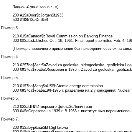
Запись 4 (тип записи - x)
200 #1$aDoor$bJorgen$f1933
500 #1l$51$aØrn$bB.
Пример 3.
210 01$aCanada$bRoyal Commission on Banking Finance
300 0#$aEstablished Oct. 18, 1961. Final report submitted Feb. 4, 19
[Пример справочного примечания без приведения ссылок на связ
Пример 4.
210 02$7ba$8scr$aZavod za geoloska, hidrogeoloska, geofizicka i ge
300 0#$7ca$7ba$aОбразован в 1975 г. Zavod za geoloska i geofizicka
Пример 5.
210 01$7ba$8eng$aUS$bAtomic energy commission
300 0#$7ca$7ba$a19/I-1975 г. разделена на 2 учреждения: Nuclear r
Пример 6.
210 02$aЦНИИ морского флота$cЛенинград
300 0#$aОбразован в 1939 г. В 1953 г. институт был переименова
Пример 7.
200 #1$aБурбаки$bН.$gНикола
300 0#$aКоллективный псевдоним группы французских математи