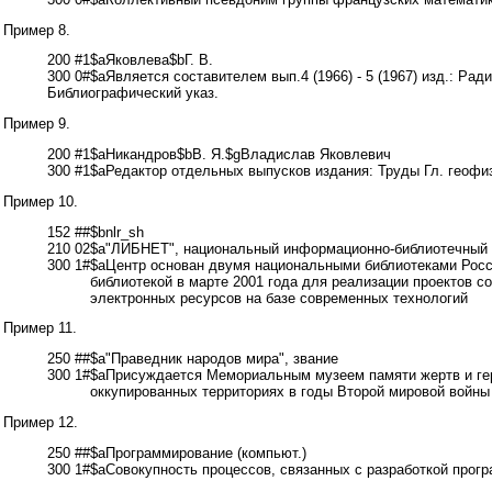
Пример 8.
200 #1$aЯковлева$bГ. В.
300 0#$aЯвляется составителем вып.4 (1966) - 5 (1967) изд.: Р
Библиографический указ.
Пример 9.
200 #1$aНикандров$bВ. Я.$gВладислав Яковлевич
300 #1$aРедактор отдельных выпусков издания: Труды Гл. геофиз
Пример 10.
152 ##$bnlr_sh
210 02$a"ЛИБНЕТ", национальный информационно-библиотечный 
300 1#
$aЦентр основан двумя национальными библиотеками Росси
библиотекой в марте 2001 года для реализации проектов с
электронных ресурсов на базе современных технологий
Пример 11.
250 ##$a"Праведник народов мира", звание
300 1#
$aПрисуждается Мемориальным музеем памяти жертв и ге
оккупированных территориях в годы Второй мировой войны
Пример 12.
250 ##$aПрограммирование (компьют.)
300 1#$aСовокупность процессов, связанных с разработкой прог