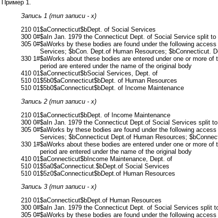
Пример 1.
Запись 1 (тип записи - x)
210 01$aConnecticut$bDept. of Social Services
300 0#$aIn Jan. 1979 the Connecticut Dept. of Social Service split 
305 0#
$aWorks by these bodies are found under the following access p
Services; $bCon. Dept.of Human Resources; $bConnecticut. D
330 1#
$aWorks about these bodies are entered under one or more of th
period are entered under the name of the original body
410 01$aConnecticut$bSocial Services, Dept. of
510 01$5b0$aConnecticut$bDept. of Human Resources
510 01$5b0$aConnecticut$bDept. of Income Maintenance
Запись 2 (тип записи - x)
210 01$aConnecticut$bDept. of Income Maintenance
300 0#$aIn Jan. 1979 the Connecticut Dept.of Social Services split 
305 0#
$aWorks by these bodies are found under the following access p
Services; $bConnecticut Dept.of Human Resources; $bConnect
330 1#
$aWorks about these bodies are entered under one or more of th
period are entered under the name of the original body
410 01$aConnecticut$bIncome Maintenance, Dept. of
510 01$5a0$aConnecticut.$bDept.of Social Services
510 01$5z0$aConnecticut$bDept.of Human Resources
Запись 3 (тип записи - x)
210 01$aConnecticut$bDept.of Human Resources
300 0#$aIn Jan. 1979 the Connecticut Dept. of Social Services split
305 0#
$aWorks by these bodies are found under the following access p