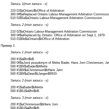
Запись 1(тип записи - x)
210 01$aOntario$bOffice of Arbitration
300 0#$aReplaced Ontario Labour-Management Arbitration Commissio
510 02$5a$aOntario Labour-Management Arbitration Commission
Запись 2 (тип записи - x)
210 02$aOntario Labour-Management Arbitration Commission
300 0#$aReplaced by Ontario. Office of Arbitration on Sept.1, 1979
510 01$5b$aOntario$bOffice of Arbitration
Пример 2.
Запись 1 (тип записи - x)
200 #1$aØrn$bB.
300 0#$aJoint pseudonym of Mette Bader, Hans Jorn Christensen, Jø
500 #1$5f$aBader$bMette
500 #1$5f$aChristensen$bHans Jørn
500 #1$5f$aDøør$bJørgen$fl933-
Запись 2 (тип записи - x)
200 #1$aBader$bMette
500 #1$51$aØrn$bB.
Запись 3 (тип записи - x
)
200 #1$aChristensen$bHans Jorn
500 #1$51$aØrn$bB.