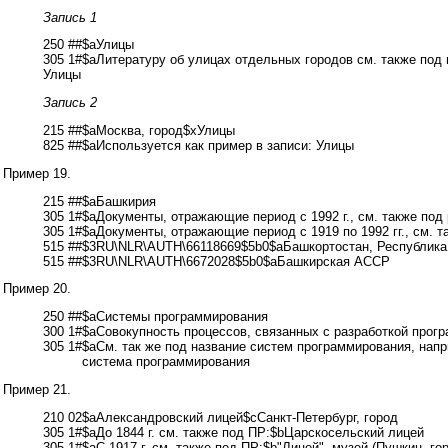
Запись 1
250 ##$aУлицы
305 1#$aЛитературу об улицах отдельных городов см. также под 
Улицы
Запись 2
215 ##$aМосква, город$xУлицы
825 ##$aИспользуется как пример в записи: Улицы
Пример 19.
215 ##$aБашкирия
305 1#$aДокументы, отражающие период с 1992 г., см. также под
305 1#$aДокументы, отражающие период с 1919 по 1992 гг., см.
515 ##$3RU\NLR\AUTH\66118669$5b0$aБашкортостан, Республика
515 ##$3RU\NLR\AUTH\6672028$5b0$aБашкирская АССР
Пример 20.
250 ##$aСистемы программирования
300 1#$aСовокупность процессов, связанных с разработкой прогр
305 1#
$aСм. так же под название систем программирования, н
система программирования
Пример 21.
210 02$aАлександровский лицей$cСанкт-Петербург, город
305 1#$aДо 1844 г. см. также под ПР:$bЦарскосельский лицей
305 1#$aС 1917 г. см. также под ПР:$b"Лицей", музей (Пушкин, гор