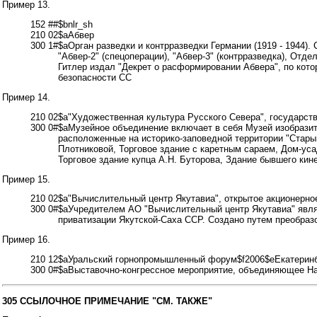
Пример 13.
152 ##$bnlr_sh
210 02$aАбвер
300 1#
$aОрган разведки и контрразведки Германии (1919 - 1944). 
"Абвер-2" (спецоперации), "Абвер-3" (контрразведка), Отд
Гитлер издал "Декрет о расформировании Абвера", по кото
безопасности СС
Пример 14.
210 02$a"Художественная культура Русского Севера", государс
300 0#
$aМузейное объединение включает в себя Музей изобразите
расположенные на историко-заповедной территории "Старый
Плотниковой, Торговое здание с каретным сараем, Дом-уса
Торговое здание купца А.Н. Буторова, Здание бывшего кин
Пример 15.
210 02$a"Вычислительный центр Якутавиа", открытое акционерн
300 0#
$aУчредителем АО "Вычислительный центр Якутавиа" явля
приватизации Якутской-Саха ССР. Создано путем преобраз
Пример 16.
210 12$aУральский горнопромышленный форум$f2006$eЕкатерин
300 0#$aВыставочно-конгрессное мероприятие, объединяющее Н
305 ССЫЛОЧНОЕ ПРИМЕЧАНИЕ "СМ. ТАКЖЕ"