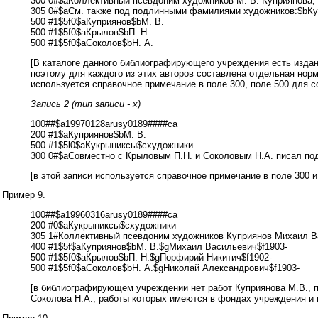
300 0#$aКоллективный псевдоним художников М. В. Куприянова, 
305 0#$aСм. также под подлинными фамилиями художников:$bКуп
500 #1$5f0$aКуприянов$bМ. В.
500 #1$5f0$aКрылов$bП. Н.
500 #1$5f0$aСоколов$bН. А.
[В каталоге данного библиографирующего учреждения есть издани
поэтому для каждого из этих авторов составлена отдельная норма
используется справочное примечание в поле 300, поле 500 для с
Запись 2 (тип записи - x)
100##$a19970128arusy0189####ca
200 #1$aКуприянов$bМ. В.
500 #1$5l0$aКукрыниксы$cхудожники
300 0#$aСовместно с Крыловым П.Н. и Соколовым Н.А. писал п
[в этой записи используется справочное примечание в поле 300 и 
Пример 9.
100##$a19960316arusy0189####ca
200 #0$aКукрыниксы$cхудожники
305 1#Коллективный псевдоним художников Куприянов Михаил 
400 #1$5f$aКуприянов$bМ. В.$gМихаил Васильевич$f1903-
500 #1$5f0$aКрылов$bП. Н.$gПорфирий Никитич$f1902-
500 #1$5f0$aСоколов$bН. А.$gНиколай Александрович$f1903-
[в библиографирующем учреждении нет работ Куприянова М.В., по
Соколова Н.А., работы которых имеются в фондах учреждения и к