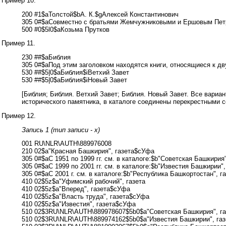
Пример 10.
200 #1$aТолстой$bА. К.$gАлексей Константинович
305 0#$aСовместно с братьями Жемчужниковыми и Ершовым Пет
500 #0$5l0$aКозьма Прутков
Пример 11.
230 ##$aБиблия
305 0#$aПод этим заголовком находятся книги, относящиеся к 
530 ##$5|0$aБиблия$iВетхий Завет
530 ##$5|0$aБиблия$iНовый Завет
[Библия; Библия. Ветхий Завет; Библия. Новый Завет. Все вари
исторического памятника, в каталоге соединены перекрестными с
Пример 12.
Запись 1 (тип записи - x)
001 RU\NLR\AUTH\889976008
210 02$a"Красная Башкирия", газета$cУфа
305 0#$aС 1951 по 1999 гг. см. в каталоге:$b"Советская Башкирия"
305 0#$aС 1999 по 2001 гг. см. в каталоге:$b"Известия Башкирии",
305 0#$aС 2001 г. см. в каталоге:$b"Республика Башкортостан", г
410 02$5z$a"Уфимский рабочий", газета
410 02$5z$a"Вперед", газета$cУфа
410 02$5z$a"Власть труда", газета$cУфа
410 02$5z$a"Известия", газета$cУфа
510 02$3RU\NLR\AUTH\889978607$5b0$a"Советская Башкирия", г
510 02$3RU\NLR\AUTH\889974162$5b0$a"Известия Башкирии", га